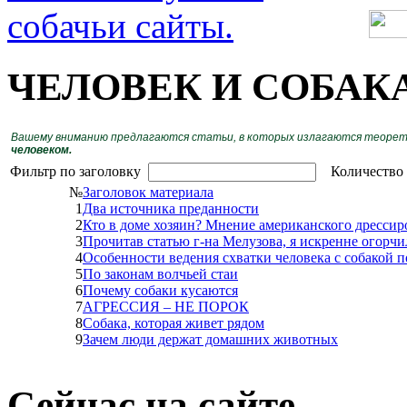
ЧЕЛОВЕК И СОБАК
Вашему вниманию предлагаются статьи, в которых излагаются теорети
человеком.
Фильтр по заголовку
Количество 
№
Заголовок материала
1
Два источника преданности
2
Кто в доме хозяин? Мнение американского дресси
3
Прочитав статью г-на Мелузова, я искренне огорчи
4
Особенности ведения схватки человека с собакой 
5
По законам волчьей стаи
6
Почему собаки кусаются
7
АГРЕССИЯ – НЕ ПОРОК
8
Собака, которая живет рядом
9
Зачем люди держат домашних животных
Сейчас на сайте