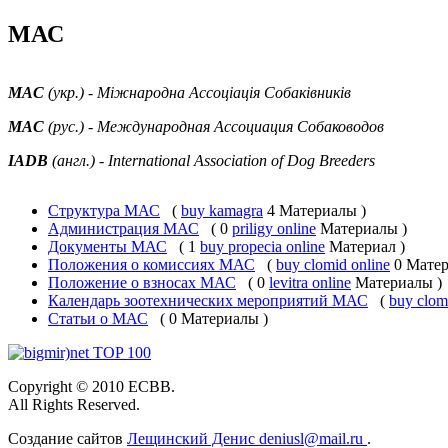
МАС
МАС
(укр.) - Міжнародна Ассоціація Собаківників
МАС
(рус.) - Международная Ассоциация Собаководов
IADB
(англ.) - International Association of Dog Breeders
Структура МАС
(
buy kamagra
4 Материалы )
Администрация МАС
( 0
priligy online
Материалы )
Документы МАС
( 1
buy propecia online
Материал )
Положения о комиссиях МАС
(
buy clomid online
0 Матер
Положение о взносах МАС
( 0
levitra online
Материалы )
Календарь зоотехнических мероприятий МАС
(
buy clom
Статьи о МАС
( 0 Материалы )
Copyright © 2010 ЕСВВ.
All Rights Reserved.
Создание сайтов
Лещинский Денис deniusl@mail.ru
.