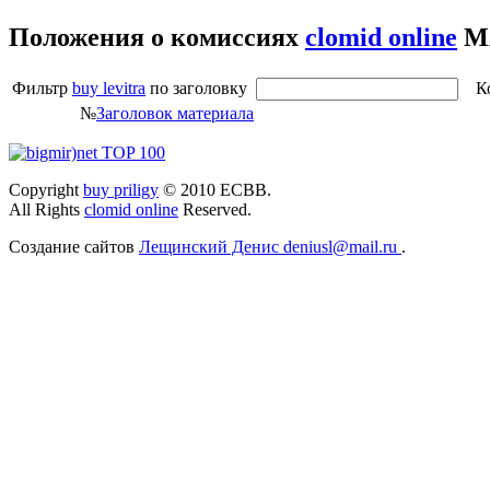
Положения о комиссиях
clomid online
М
Фильтр
buy levitra
по заголовку
Ко
№
Заголовок материала
Copyright
buy priligy
© 2010 ЕСВВ.
All Rights
clomid online
Reserved.
Создание сайтов
Лещинский Денис deniusl@mail.ru
.