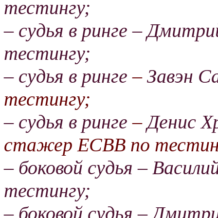
тестингу;
– судья в ринге – Дмитри
тестингу;
–
судья в ринге
–
Завэн С
тестингу;
–
судья в ринге
–
Денис Х
стажер
ЕСВВ по тестин
– боковой судья – Васили
тестингу;
– боковой судья – Дмитр