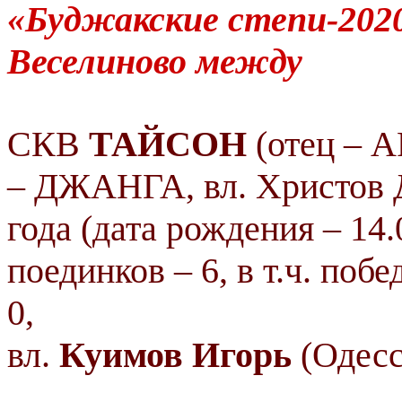
«Буджакские степи-2020
Веселиново между
СКВ
ТАЙСОН
(отец – А
– ДЖАНГА, вл. Христов Де
года (дата рождения – 14.
поединков – 6, в т.ч. побе
0,
вл.
Куимов Игорь
(Одесс