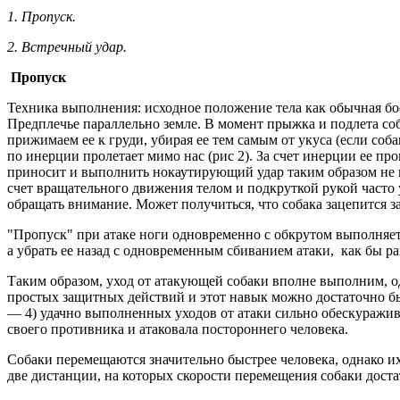
1. Пропуск.
2. Встречный удар.
Пропуск
Техника выполнения: исходное положение тела как обычная боев
Предплечье параллельно земле. В момент прыжка и подлета соб
прижимаем ее к груди, убирая ее тем самым от укуса (если соб
по инерции пролетает мимо нас (рис 2). За счет инерции ее пр
приносит и выполнить нокаутирующий удар таким образом не пр
счет вращательного движения телом и подкруткой рукой часто у
обращать внимание. Может получиться, что собака зацепится за 
"Пропуск" при атаке ноги одновременно с обкрутом выполняетс
а убрать ее назад с одновременным сбиванием атаки, как бы ра
Таким образом, уход от атакующей собаки вполне выполним, од
простых защитных действий и этот навык можно достаточно бы
— 4) удачно выполненных уходов от атаки сильно обескураживал
своего противника и атаковала постороннего человека.
Собаки перемещаются значительно быстрее человека, однако их
две дистанции, на которых скорости перемещения собаки дост