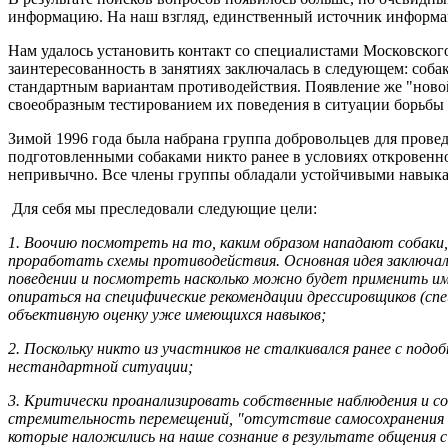
информацию. На наш взгляд, единственный источник информа
Нам удалось установить контакт со специалистами Московског
заинтересованность в занятиях заключалась в следующем: соба
стандартным вариантам противодействия. Появление же "новой
своеобразным тестированием их поведения в ситуации борьбы 
Зимой 1996 года была набрана группа добровольцев для прове
подготовленными собаками никто ранее в условиях откровенно
непривычно. Все члены группы обладали устойчивыми навыкам
Для себя мы преследовали следующие цели:
1. Воочию посмотреть на то, каким образом нападают собаки,
проработать схемы противодействия. Основная идея заключала
поведении и посмотреть насколько можно будет применить име
опираться на специфические рекомендации дрессировщиков (спец
объективную оценку уже имеющихся навыков;
2. Поскольку никто из участников не сталкивался ранее с подо
нестандартной ситуации;
3. Критически проанализировать собственные наблюдения и со
стремительность перемещений, "отсутствие самосохранения 
которые наложились на наше сознание в результате общения с