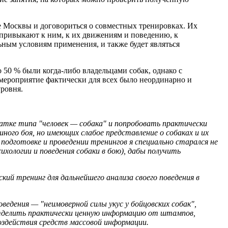
е Москвы и договориться о совместных тренировках. Их
, привыкают к ним, к их движениям и поведению, к
ным условиям применения, и также будет являться
50 % были когда-либо владельцами собак, однако с
 мероприятие фактически для всех было неординарно и
ровня.
ватке типа "человек — собака" и попробовать практически
ого боя, но имеющих слабое представление о собаках и их
одготовке и проведении тренингов я специально старался не
ихологии и поведения собаки в бою), дабы получить
кий тренинг для дальнейшего анализа своего поведения в
едения — "неимоверной силы укус у бойцовских собак",
отделить практически ценную информацию от штампов,
воздействия средств массовой информации.