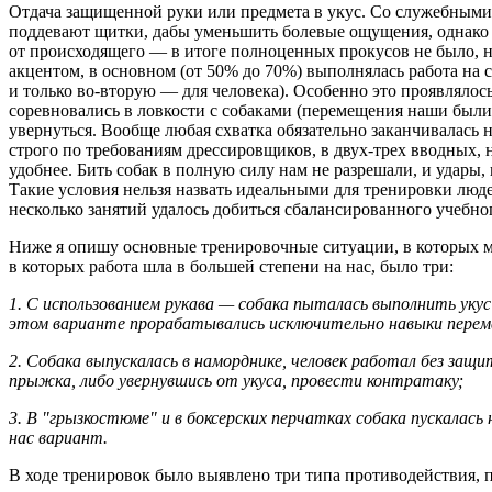
Отдача защищенной руки или предмета в укус. Со служебными 
поддевают щитки, дабы уменьшить болевые ощущения, однако м
от происходящего — в итоге полноценных прокусов не было, н
акцентом, в основном (от 50% до 70%) выполнялась работа на с
и только во-вторую — для человека). Особенно это проявлялос
соревновались в ловкости с собаками (перемещения наши были
увернуться. Вообще любая схватка обязательно заканчивалась
строго по требованиям дрессировщиков, в двух-трех вводных, н
удобнее. Бить собак в полную силу нам не разрешали, и удары
Такие условия нельзя назвать идеальными для тренировки людей
несколько занятий удалось добиться сбалансированного учебно
Ниже я опишу основные тренировочные ситуации, в которых мы
в которых работа шла в большей степени на нас, было три:
1. С использованием рукава — собака пыталась выполнить укус 
этом варианте прорабатывались исключительно навыки переме
2. Собака выпускалась в наморднике, человек работал без защ
прыжка, либо увернувшись от укуса, провести контратаку;
3. В "грызкостюме" и в боксерских перчатках собака пускалась
нас вариант.
В ходе тренировок было выявлено три типа противодействия, п