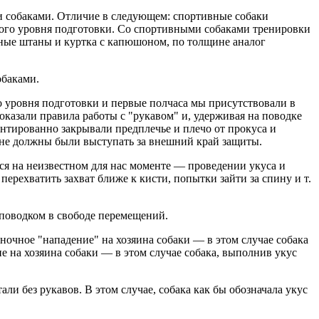
и собаками. Отличие в следующем: спортивные собаки
ьного уровня подготовки. Со спортивными собаками тренировки
ганые штаны и куртка с капюшоном, по толщине аналог
обаками.
 уровня подготовки и первые полчаса мы присутствовали в
показали правила работы с "рукавом" и, удерживая на поводке
антированно закрывали предплечье и плечо от прокуса и
не должны были выступать за внешний край защиты.
ся на неизвестном для нас моменте — проведении укуса и
ерехватить захват ближе к кисти, попытки зайти за спину и т.
 поводком в свободе перемещений.
чное "нападение" на хозяина собаки — в этом случае собака
ие на хозяина собаки — в этом случае собака, выполнив укус
ли без рукавов. В этом случае, собака как бы обозначала укус