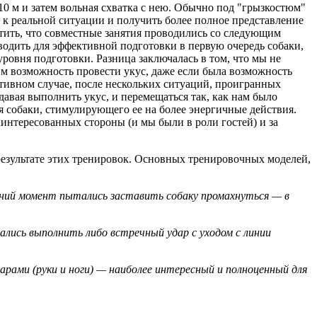
0 м и затем вольная схватка с нею. Обычно под "грызкостюм"
к реальной ситуации и получить более полное представление
тить, что совместные занятия проводились со следующим
оводить для эффективной подготовки в первую очередь собаки,
уровня подготовки. Разница заключалась в том, что мы не
м возможность провести укус, даже если была возможность
отивном случае, после нескольких ситуаций, проигранных
давая выполнить укус, и перемещаться так, как нам было
я собаки, стимулирующего ее на более энергичные действия.
аинтересованных стороны (и мы были в роли гостей) и за
результате этих тренировок. Основных тренировочных моделей,
следний момент пытались заставить собаку промахнуться — в
ались выполнить либо встречный удар с уходом с линии
дарами (руки и ноги) — наиболее интересный и полноценный для