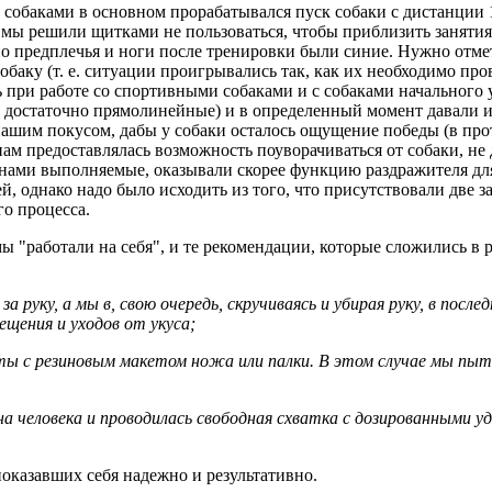
собаками в основном прорабатывался пуск собаки с дистанции 1
ы решили щитками не пользоваться, чтобы приблизить занятия 
о предплечья и ноги после тренировки были синие. Нужно отме
обаку (т. е. ситуации проигрывались так, как их необходимо пр
ь при работе со спортивными собаками и с собаками начального 
 достаточно прямолинейные) и в определенный момент давали и
 нашим покусом, дабы у собаки осталось ощущение победы (в пр
ам предоставлялась возможность поуворачиваться от собаки, не 
, нами выполняемые, оказывали скорее функцию раздражителя дл
, однако надо было исходить из того, что присутствовали две з
го процесса.
 "работали на себя", и те рекомендации, которые сложились в 
за руку, а мы в, свою очередь, скручиваясь и убирая руку, в по
щения и уходов от укуса;
иты с резиновым макетом ножа или палки. В этом случае мы пыт
 на человека и проводилась свободная схватка с дозированными у
оказавших себя надежно и результативно.