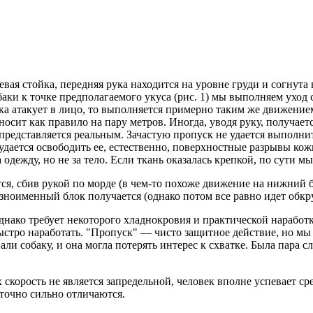
ая стойка, передняя рука находится на уровне груди и согнута в
аки к точке предполагаемого укуса (рис. 1) мы выполняем уход 
ака атакует в лицо, то выполняется примерно таким же движение
оносит как правило на пару метров. Иногда, уводя руку, получае
едставляется реальным. Зачастую пропуск не удается выполнить 
дается освободить ее, естественно, поверхностные разрывы кожи
одежду, но не за тело. Если ткань оказалась крепкой, по сути мы
я, сбив рукой по морде (в чем-то похоже движение на нижний бл
зноименный блок получается (однако потом все равно идет обкру
нако требует некоторого хладнокровия и практической наработк
стро наработать. "Пропуск" — чисто защитное действие, но мы 
и собаку, и она могла потерять интерес к схватке. Была пара сл
 скорость не является запредельной, человек вполне успевает с
аточно сильно отличаются.