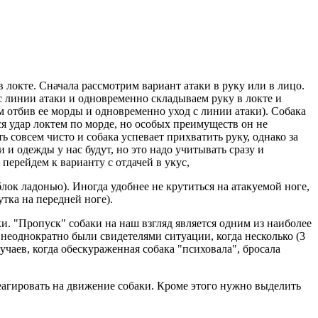
 локте. Сначала рассмотрим вариант атаки в руку или в лицо.
с линии атаки и одновременно складываем руку в локте и
м отбив ее морды и одновременно уход с линии атаки). Собака
тся удар локтем по морде, но особых преимуществ он не
совсем чисто и собака успевает прихватить руку, однако за
 и одежды у нас будут, но это надо учитывать сразу и
 перейдем к варианту с отдачей в укус,
ок ладонью). Иногда удобнее не крутиться на атакуемой ноге,
тка на передней ноге).
и. "Пропуск" собаки на наш взгляд является одним из наиболее
неоднократно были свидетелями ситуации, когда несколько (3
учаев, когда обескураженная собака "психовала", бросала
реагировать на движение собаки. Кроме этого нужно выделить