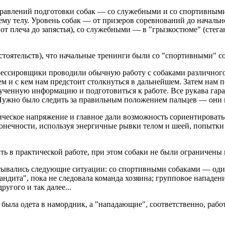
правлений подготовки собак — со служебными и со спортивным
сему телу. Уровень собак — от призеров соревнований до начал
 от плеча до запястья), со служебными — в "грызкостюме" (сте
бстоятельств), что начальные тренинги были со "спортивными" с
ессировщики проводили обычную работу с собаками различного
чем и с кем нам предстоит столкнуться в дальнейшем. Затем нам 
олученную информацию и подготовиться к работе. Все рукава гар
Нужно было следить за правильным положением пальцев — они 
ическое напряжение и главное дали возможность сориентировать
онечности, используя энергичные рывки телом и шеей, попытки п
ть в практической работе, при этом собаки не были ограничены
ывались следующие ситуации: со спортивными собаками — одино
бандита", пока не следовала команда хозяина; групповое нападен
угого и так далее...
была одета в намордник, а "нападающие", соответственно, работа