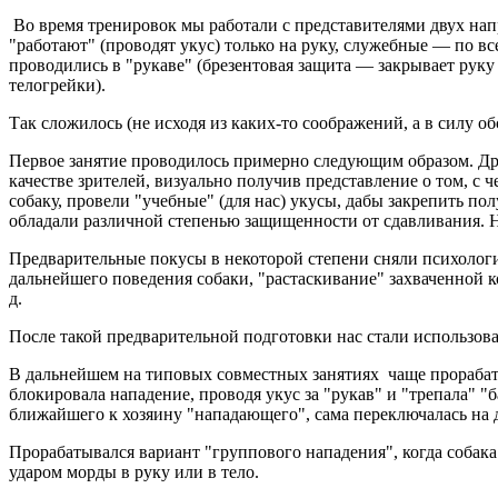
Во время тренировок мы работали с представителями двух на
"работают" (проводят укус) только на руку, служебные — по в
проводились в "рукаве" (брезентовая защита — закрывает руку
телогрейки).
Так сложилось (не исходя из каких-то соображений, а в силу о
Первое занятие проводилось примерно следующим образом. Др
качестве зрителей, визуально получив представление о том, с 
собаку, провели "учебные" (для нас) укусы, дабы закрепить п
обладали различной степенью защищенности от сдавливания. 
Предварительные
покусы в некоторой степени сняли психолог
дальнейшего поведения собаки, "растаскивание" захваченной к
д.
После такой предварительной подготовки нас стали использова
В дальнейшем на типовых совместных занятиях чаще прорабат
блокировала нападение, проводя укус за "рукав" и "трепала" "
ближайшего к хозяину "нападающего", сама переключалась на др
Прорабатывался вариант "группового нападения", когда собака 
ударом морды в руку или в тело.