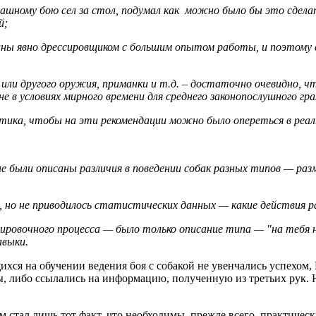
ашному бою сел за стол, подумал как можно было бы это сделат
й;
аны явно дрессировщиком с большим опытом работы, и поэтому с
или другого оружия, приманки и т.д. – достаточно очевидно, ч
 не в условиях мирного времени для среднего законопослушного г
тика, чтобы на эти рекомендации можно было опереться в реал
не были описаны различия в поведении собак разных типов — раз
, но не приводилось статистических данных — какие действия 
ировочного процесса — было только описание типа — "на тебя н
авыки.
я на обучении ведения боя с собакой не увенчались успехом, 
ды, либо ссылались на информацию, полученную из третьих рук.
м стал лишь тот факт, что необходимы, прежде всего, практиче