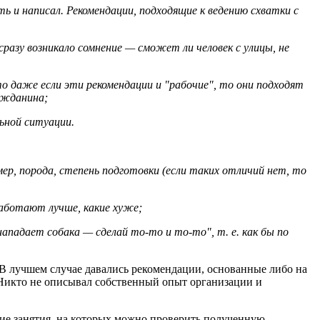
ь и написал. Рекомендации, подходящие к ведению схватки с
разу возникало сомнение — сможет ли человек с улицы, не
то даже если эти рекомендации и "рабочие", то они подходят
ражданина;
ьной ситуации.
мер, порода, степень подготовки (если таких отличий нет, то
работают лучше, какие хуже;
ападает собака — сделай то-то и то-то", т. е. как бы по
В лучшем случае давались рекомендации, основанные либо на
 Никто не описывал собственный опыт организации и
ские занятия, на которых можно проверить полученную