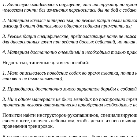
1. Зачастую складывалось ощущение, что инструктор по рукоп
человеком почти без изменения переносились бы на бой с собако
2. Материал казался интересным, но рекомендации были напис
имеющий опыт длительного общения собакам применить их;
3. Рекомендации специфические, предполагающие наличие ножа 
для диверсионных групп при ведении боевых действий, но никак
4. Материал достаточно очевидный и необходима только прак
Недостатки, типичные для всех пособий:
1. Мало описывалось поведение собак во время схватки, почти 
это явно не было отмечено);
2. Приводилось достаточно много вариантов борьбы с собакой
3. Ни в одном материале не было методик по построению трен
прочтении человек автоматически приобретал необходимые н
Попытки найти инструкторов-рукопашников, специализирующихс
своем опыте, но очень небольшом, чтобы делать из него выво
проведения тренировок.
В результате поисков вопросов появилось больше, но очевидны