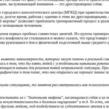
ции, заслуживающий внимания — это дрессировщики собак.
о городского кинологического центра (МГКЦ) при правительств
ки, долгое время, работая с одними и теми же дрессировщиками
 жертвы" позволяет приблизить тренировочный процесс к реаль
с незнакомым человеком.
дения первых пробных совместных занятий. Из группы примерно 
го конфликта не сталкивался и можно сказать, что предстоящее
и рукопашного боя и физической подготовкой выше среднего у
 выявить закономерности, которые могут помочь в реальной сх
сь в том, что бы взять людей с устойчивыми навыками рукопашн
ющиеся навыки для решения такой непривычной ситуации. При п
ифические в том плане, что они опирались на хорошее знание пс
бными ситуациями, то занятия рассматривались как психологичес
поставить их с "бытовыми мифами", касающимися собак и их пов
и нечувствительность к болевым ощущениям" и т.д. То есть, 
 другими людьми, под воздействием их субъективного мнения и 