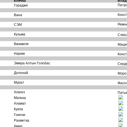
Кличка
Влад
Петро
Гораджи
Конст
Вана
Ревен
СЭМ
Кузьма
Слюса
Вжамиля
Мациб
Нарим
Конст
Эмира Алтын Голобас
Сердю
Долонай
Мороз
Мурат
Фасол
Алагез
Патын
Малыш
Аламат
Кукла
Гоинчи
Рахметка
Амар