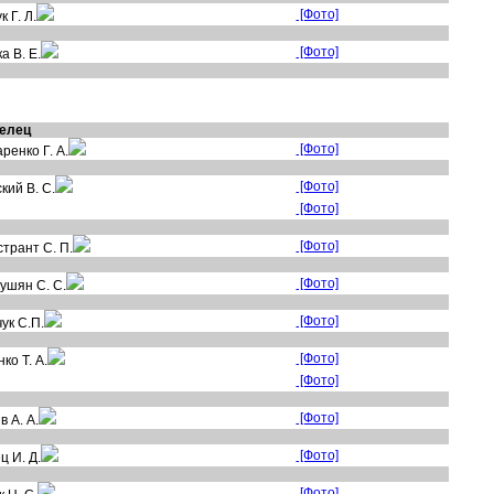
[Фото]
 Г. Л.
[Фото]
ка
В. Е.
елец
[Фото]
ренко Г. А.
[Фото]
кий В. С.
[Фото]
[Фото]
трант С. П.
[Фото]
ушян С. С.
[Фото]
ук С.П.
[Фото]
ко Т. А.
[Фото]
[Фото]
яв
А. А.
[Фото]
ц И. Д.
[Фото]