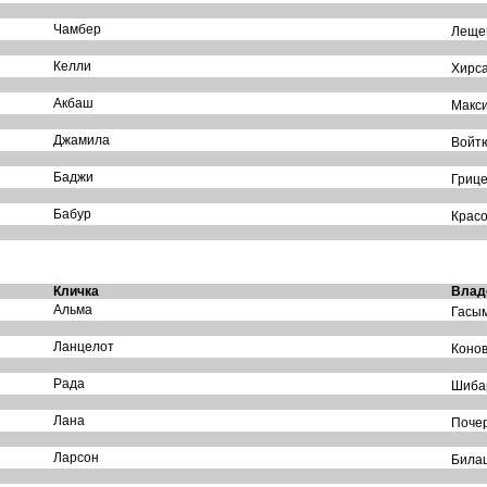
Чамбер
Лещен
Келли
Хирса
Акбаш
Макси
Джамила
Войтю
Баджи
Грице
Бабур
Красо
Кличка
Влад
Альма
Гасым
Ланцелот
Конов
Рада
Шибар
Лана
Почер
Ларсон
Билаш