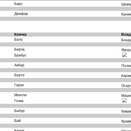
Барс
Шевчук
Джафар
Каню
Кличка
Влад
Балу
Бонда
Берча
Яворс
Брабус
Акбар
Полис
Берте
Карак
Гарун
Осадч
Менгли
Мацен
Гочик
Бабур
Кива
Бай
Краве
Канур