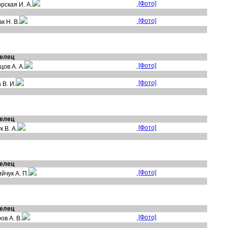
[Фото]
рская И. А.
[Фото]
к Н. В.
елец
[Фото]
цов А. А.
[Фото]
 В. И.
елец
[Фото]
 В. А.
елец
[Фото]
йчук А. П.
елец
[Фото]
ов А. В.