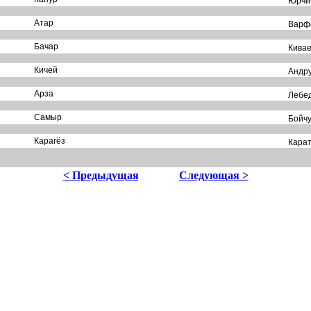
Юрчи
Атар
Варфо
Бачар
Кивае
Кичей
Андру
Арза
Лебед
Самыр
Бойч
Карагёз
Кара
< Предыдущая
Следующая >