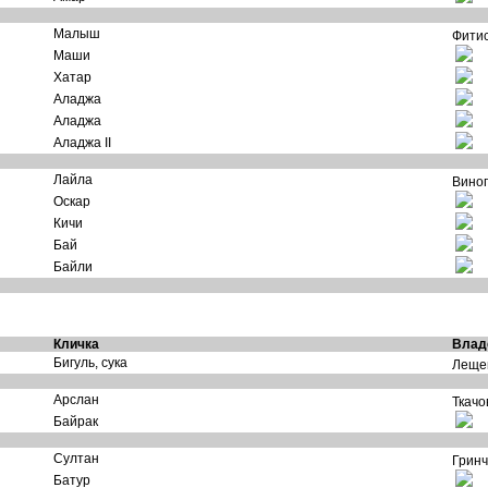
Малыш
Фитис
Маши
Хатар
Аладжа
Аладжа
Аладжа II
Лайла
Виног
Оскар
Кичи
Бай
Байли
Кличка
Влад
Бигуль, сука
Лещен
Арслан
Ткачов
Байрак
Султан
Гринч
Батур