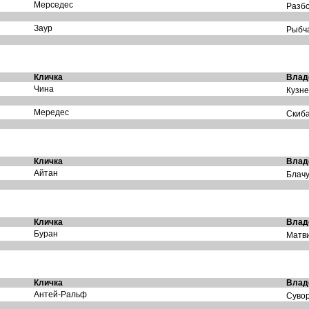
Мерседес
Разбо
Заур
Рыбча
Кличка
Влад
Чина
Кузне
Мередес
Скиба
Кличка
Влад
Айтан
Блачук
Кличка
Влад
Буран
Матви
Кличка
Влад
Антей-Ральф
Сувор