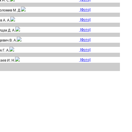
к
Н. С.
[Фото]
ломив М. Д.
[Фото]
в А. А.
[Фото]
щак Д. А.
[Фото]
евич В. А.
[Фото]
ук
Г. А.
[Фото]
таев
И. Н.