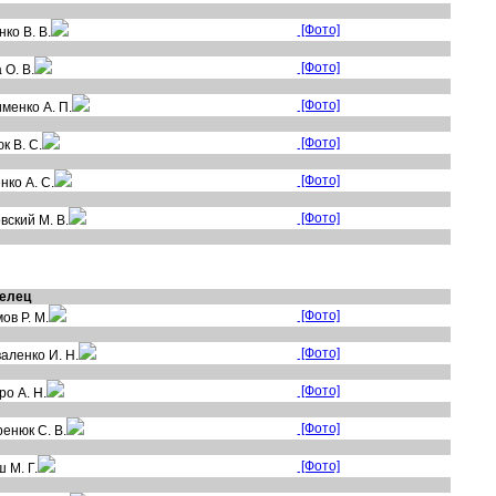
[Фото]
ко В. В.
[Фото]
 О. В.
[Фото]
менко А. П.
[Фото]
к В. С.
[Фото]
нко А. С.
[Фото]
вский М. В.
елец
[Фото]
ов Р. М.
[Фото]
аленко И. Н.
[Фото]
о А. Н.
[Фото]
енюк С. В.
[Фото]
 М. Г.