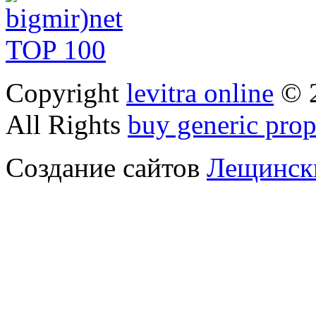
Copyright
levitra online
© 
All Rights
buy generic prop
Создание сайтов
Лещински