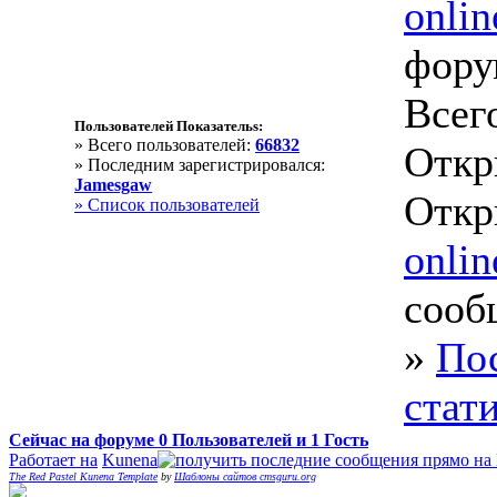
onlin
фору
Всег
Пользователей Показательs:
» Всего пользователей:
66832
Откр
» Последним зарегистрировался:
Jamesgaw
Откр
» Список пользователей
onlin
сооб
»
По
стат
Сейчас на форуме
0
Пользователей и
1
Гость
Работает на
Kunena
The Red Pastel Kunena Template
by
Шаблоны сайтов cmsguru.org