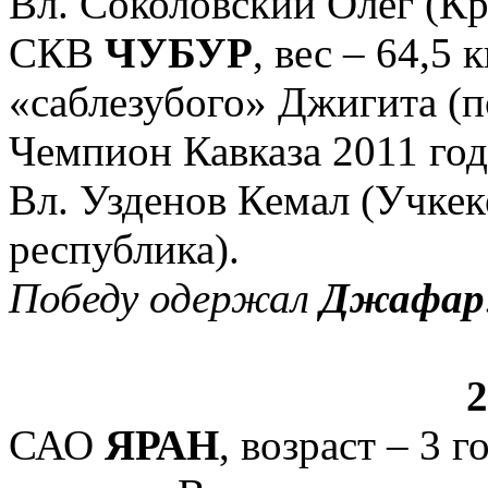
Вл. Соколовский Олег (Кр
СКВ
ЧУБУР
, вес – 64,5 
«саблезубого» Джигита (п
Чемпион Кавказа 2011 го
Вл. Узденов Кемал (Учкек
республика).
Победу одержал
Джафар
САО
ЯРАН
, возраст – 3 г