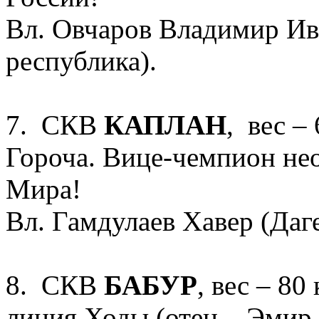
Вл. Овчаров Владимир Ив
республика).
7. СКВ
КАПЛАН
, вес – 
Гороча. Вице-чемпион не
Мира!
Вл. Гамдулаев Хавер (Даге
8. СКВ
БАБУР
, вес – 80
линия Ходы (отец – Эмир,