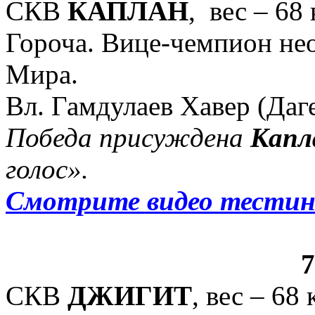
СКВ
КАПЛАН
, вес – 68 
Гороча. Вице-чемпион не
Мира.
Вл. Гамдулаев Хавер (Даге
Победа присуждена
Капл
голос».
Смотрите видео тестин
СКВ
ДЖИГИТ
, вес – 68 