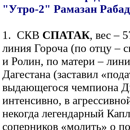
"Утро-2" Рамазан Рабад
1. СКВ
СПАТАК
, вес – 
линия Гороча (по отцу – 
и Ролин, по матери – лин
Дагестана (заставил «пода
выдающегося чемпиона Ди
интенсивно, в агрессивной
некогда легендарный Капла
соперников «молить» о п