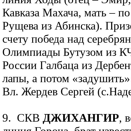
Кавказа Махача, мать – п
Рущева из Абинска). Приз
счету победа над серебр
Олимпиады Бутузом из КЧ
России Галбаца из Дербен
лапы, а потом «задушить»
Вл.
Жердев Сергей (с.Над
9. СКВ
ДЖИХАНГИР
, 
линия Гороча, брат извес