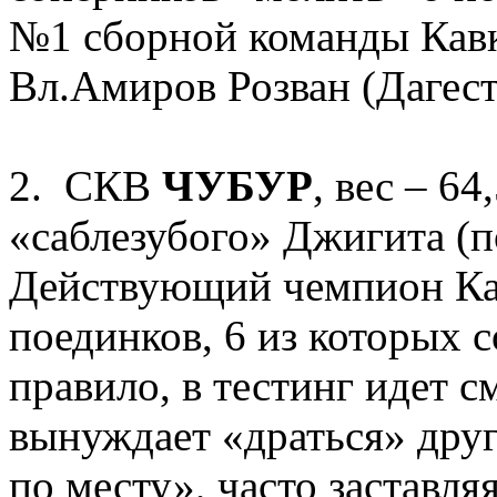
№1 сборной команды Кавк
Вл.Амиров Розван (Дагест
2. СКВ
ЧУБУР
, вес – 64
«саблезубого» Джигита (п
Действующий чемпион Кав
поединков, 6 из которых с
правило, в тестинг идет с
вынуждает «драться» дру
по месту», часто заставля