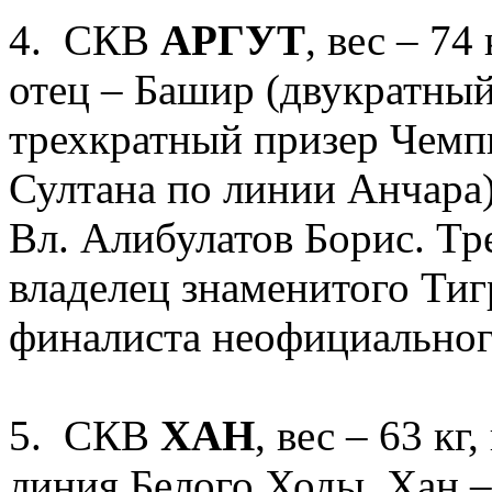
4. СКВ
АРГУТ
, вес – 74
отец – Башир (двукратный
трехкратный призер Чемпи
Султана по линии Анчара)
Вл. Алибулатов Борис. Тр
владелец знаменитого Тиг
финалиста неофициальног
5. СКВ
ХАН
, вес – 63 кг
линия Белого Ходы. Хан –