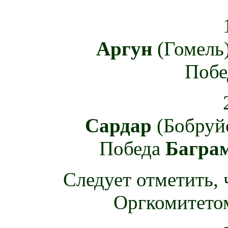
Аргун
(Гомель
Поб
Сардар
(Бобруй
Победа
Багра
Следует отметить,
Оргкомитетом