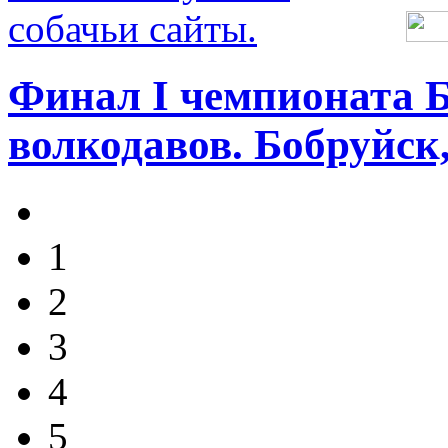
Финал І чемпионата Б
волкодавов. Бобруйск,
1
2
3
4
5