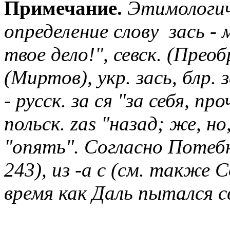
Примечание.
Этимологич
определение слову зась - 
твое дело!", севск. (Преоб
(Миртов), укр. зась, блр. 
- русск. за ся "за себя, пр
польск. zas "назад; же, но,
"опять". Согласно Потебне
243), из -а с (см. также 
время как Даль пытался с