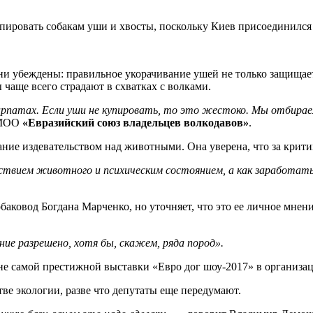
купировать собакам уши и хвосты, поскольку Киев присоединил
ни убеждены: правильное укорачивание ушей не только защищает
 чаще всего страдают в схватках с волками.
Карпатах. Если уши не купировать, то это жестоко. Мы отбира
 МОО
«Евразийский союз владельцев волкодавов»
.
ание издевательством над животными. Она уверена, что за крит
твием животного и психическим состоянием, а как заработать 
аковод Богдана Марченко, но уточняет, что это ее личное мнени
ие разрешено, хотя бы, скажем, ряда пород».
не самой престижной выставки «Евро дог шоу-2017» в организа
тве экологии, разве что депутаты еще передумают.