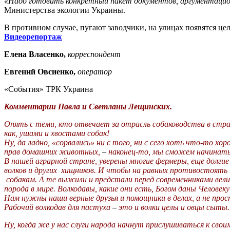
«Надо готовить конкретный пакет документов, аргументацион
Министерства экологии Украины.
В противном случае, пугают заводчики, на улицах появятся це
Видеорепортаж
Елена Власенко,
корреспондент
Евгений Овсиенко,
оператор
«События» ТРК Украина
Комментарии Павла и Светланы Лещинских.
Опять с теми, кто отвечает за отрасль собаководства в стра
как, ушами и хвостами собак!
Ну, да ладно, «сорвались» ни с того, ни с сего хоть что-то х
прав домашних животных,
–
наконец-то, мы сможем начинать
В нашей аграрной стране, уверены многие фермеры, еще долгие
волков и других хищников. И чтобы на равных противостоять
собакам. А те выжили и предстали перед современниками вели
порода в мире. Волкодавы, какие они есть, Богом даны Человеку
Нам нужны наши верные друзья и помощники в делах, а не прос
Рабочий волкодав для
пастуха
–
это и волки целы и овцы сыты.
Ну, когда же у нас слуги народа начнут прислушиваться к сво