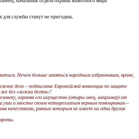
линец, начальник отдела охраны животного мира
ов для службы станут не пригодны.
оваться. Нечем больше заняться народным избранникам, кроме,
 важное дело
–
подписание Европейской конвенции по защите
к же без «ложки дегтя»?
еловеку, охраняя его имущество (отары овец, например) от
ли уши и хвосты своим четырехлапым верным помощникам
–
ими качествами, равных которым не имеет ни одна другая
Европы.