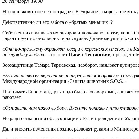
26 сентября, 19:00
Ни одно животное не пострадает. В Украине вскоре запретят 
Действительно ли это забота о «братьях меньших»?
Собственники кавказских овчарок и волкодавов возмущены. О
гарантирует их безопасность на службе. Длинные уши и хвосты
«Они по-прежнему охраняют овец и в херсонских степях, и в 
на службе у людей»,
– говорит
Павел Лещинский
, президент
Зоозащитница
Тамара Тарнавская, наоборот, называет купиров
«Большинство ветврачей не интересуются здоровьем, самочувс
Международной организации «Защита животных S.O.S.»
Принимать Евро стандарты надо было с оговорками, считает соб
работает.
«Оставьте нам право выбора. Внесите поправку, что купирован
Но ради соглашения об ассоциации с ЕС и проведения в Украи
Да, и вносить изменения поздно, разводят руками в Министерс