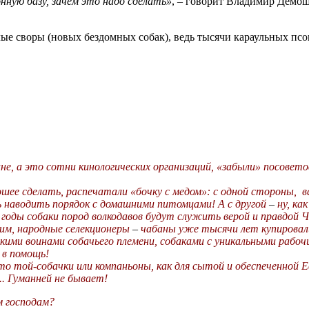
ную базу, зачем это надо сделать»
, – говорит Владимир Демош
лые своры (новых бездомных собак), ведь тысячи караульных пс
не, а это сотни кинологических организаций, «забыли» посовет
орошее сделать, распечатали «бочку с медом»: с одной стороны,
 наводить порядок с домашними питомцами! А с другой
–
ну, ка
 годы собаки пород волкодавов будут служить верой и правдой Ч
 им, народные селекционеры
–
чабаны
уже тысячи лет купирова
кими воинами собачьего племени, собаками с уникальными рабоч
 в помощь!
то той-собачки или компаньоны, как для сытой и обеспеченной 
.. Гуманней не бывает!
им господам?