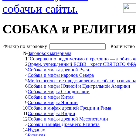
СОБАКА и РЕЛИГИ
Фильтр по заголовку
Количество 
№
Заголовок материала
1
"Совершенно недопустимо и греховно ― любить ж
2
Орден, учрежденный ЕСВВ - крест СВЯТОГО
3
Собака и мифы древней Руси
4
Собака и мифы народов Севера
5
Мифологические представления о собаке разных н
6
Собака и мифы Южной и Центральной Америки
7
Собака и мифы Скандинавии
8
Собака и мифы Китая
9
Собака и мифы Японии
10
Собака в мифах древней Греции и Рима
11
Собака и мифы Индии
12
Собака и мифы древней Месопотамии
13
Собаки и мифы Древнего Египета
14
Иудаизм
15
Буддизм