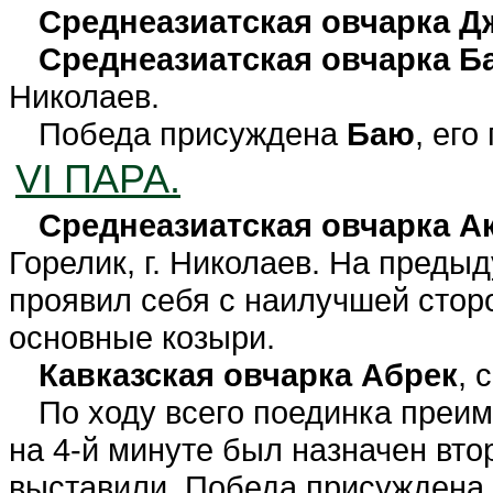
Среднеазиатская овчарка 
Среднеазиатская овчарка Б
Николаев.
Победа присуждена
Баю
, его
VI ПАРА.
Среднеазиатская овчарка А
Горелик, г. Николаев. На пред
проявил себя с наилучшей сторо
основные козыри.
Кавказская овчарка Абрек
, 
По ходу всего поединка преим
на 4-й минуте был назначен вто
выставили. Победа присуждена