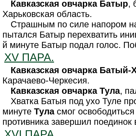
Кавказская овчарка Батыр
, 
Харьковская область.
Страшным по силе напором на
пытался Батыр перехватить иниц
й минуте Батыр подал голос. П
XV ПАРА.
Кавказская овчарка Батый-
Карачаево-Черкесия.
Кавказская овчарка Тула
, п
Хватка Батыя под ухо Туле пр
минуте
Тула
смог освободиться
противника завершил поединок в
XVI ПАРА.