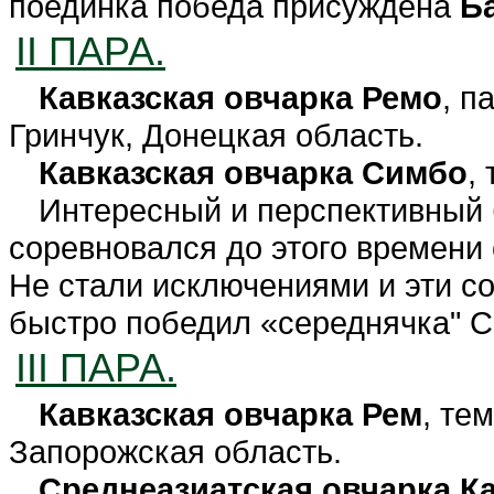
поединка победа присуждена
Б
II ПАРА.
Кавказская овчарка Ремо
, п
Гринчук, Донецкая область.
Кавказская овчарка Симбо
,
Интересный и перспективный
соревновался до этого времени
Не стали исключениями и эти с
быстро победил «середнячка" 
III ПАРА.
Кавказская овчарка Рем
, те
Запорожская область.
Среднеазиатская овчарка К