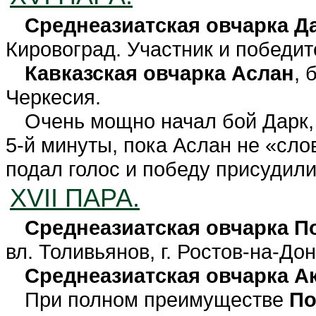
Среднеазиатская овчарка Д
Кировоград. Участник и победит
Кавказская
овчарка Аслан
, 
Черкесия.
Очень мощно начал бой Дарк,
5-й минуты, пока Аслан не «сло
подал голос и победу присудил
XVII ПАРА.
Среднеазиатская овчарка П
вл. Толивьянов, г. Ростов-на-Дон
Среднеазиатская овчарка А
При полном преимуществе
По