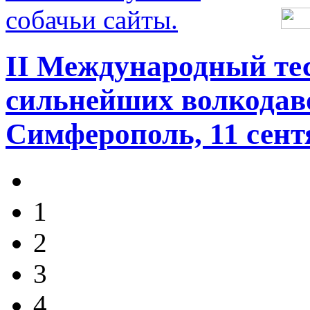
ІІ Международный те
сильнейших волкодав
Симферополь, 11 сент
1
2
3
4