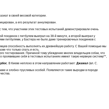
 азиат в своей весовой категории.
ицирован, а его результат аннулирован.
 тем, что участники этих тестовых испытаний демонстрировали очень
вой поединок с питбулем выиграл на 38-й минуте, а второй выиграл у
ими питбулями, у Бастера не было даже тренировочных поединков с
питомцев способность выполнять их древнейшую работу. С Вашей помощью мы
ве что только спать и есть.
ного тестирования. Причиной тому убеждение многих владельцев собак, что
ошо проявившие себя в тестовых испытаниях имеют такую нервную систему**,
рбос
. В Киеве неплохо в этом направлении работают:
Джамал
(вл. С.
же и злобно-трусливых особей. Появляются такие выродки в породе
чества.