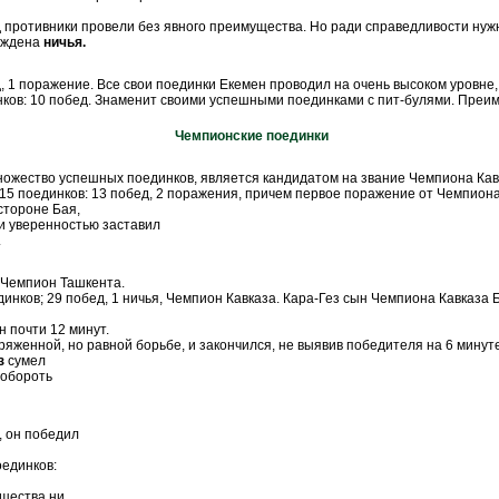
 противники провели без явного преимущества. Но ради справедливости нужно
суждена
ничья.
обед, 1 поражение. Все свои поединки Екемен проводил на очень высоком уров
оединков: 10 побед. Знаменит своими успешными поединками с пит-булями. Преи
Чемпионские поединки
л множество успешных поединков, является кандидатом на звание Чемпиона Кав
, 15 поединков: 13 побед, 2 поражения, причем первое поражение от Чемпиона
стороне Бая,
и уверенностью заставил
.
. Чемпион Ташкента.
динков; 29 побед, 1 ничья, Чемпион Кавказа. Кара-Гез сын Чемпиона Кавказа
н почти 12 минут.
ряженной, но равной борьбе, и закончился, не выявив победителя на 6 минут
з
сумел
побороть
, он победил
оединков:
ущества ни