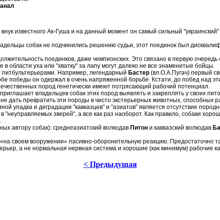
анал
мен внук известного Ак-Гуша и на данный момент он самый сильный "украинский"
ладельцы собак не подчинились решению судьи, этот поединок был дисквалиф
лжительность поединков, даже чемпионских. Это связано в первую очередь с
в области уха или "хватку" за лапу могут далеко не все знаменитые бойцы.
 с питбультерьерами. Например, легендарный
Бастер
(вл.О.А.Пугач) первый с
бе победы он одержал в очень напряженной борьбе. Кстати, до побед над эт
отечественных пород генетически имеют потрясающий рабочий потенциал.
к, приглашает владельцев собак этих пород выявлять и закреплять у своих 
 не дать превратить эти породы в чисто экстерьерных животных, способных раз
иной упадка и деградации "кавказцев" и "азиатов" является отсутствие пород
 в "неуправляемых зверей", а все как раз наоборот. Как правило, собаки хор
.
ных автору собак): среднеазиатский волкодав
Питон
и кавказский волкодав
Ба
«на своем вооружении» пасивно-оборонительную реакцию. Предостаточно так
терьер, а не нормальная нервная система и хорошие (как минимум) рабочие ка
< Предыдущая