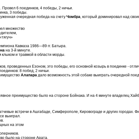
. Провел 6 поединков, 4 победы, 2 ничьи.
динка, 3 победы.
луженная очередная победа на счету
Чомбра
, который доминировал над свои
овел множество
едителем,
«тягуч»
емпиона Кавказа 1986—89 гг. Батыра.
она
на 3-й минуте.
 клыком и травмой в области морды.
ков, проведенных Езоном, это победы, его основной козырь в поединке - отлич
 поединков: 8 побед, 2 ничьи.
реимущество
Алапара
дало возможность этой собаке выиграть очередной поед
, явное преимущество было на стороне Бойнака. И на 4 минуте владелец Хай
все матчевые встречи в Ашгабаде, Симферополе, Кировограде и других городах.
 все выиграл.
в.
ищных на этом
оперников.
тво было на стороне Арата.