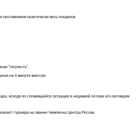
м противником практически весь поединок.
ная "тягучесть".
инок на 4 минуте вчистую.
бара, исходя из сложившейся ситуации и недавней потери его питомцем
 Финалист турнира на звание Чемпиона Центра России.