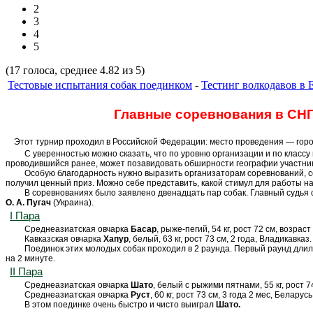
2
3
4
5
(17 голоса, среднее 4.82 из 5)
Тестовые испытания собак поединком
-
Тестинг волкодавов в 
Главные соревнования в СНГ
Этот турнир проходил в Российской Федерации: место проведения — горо
С уверенностью можно сказать, что по уровню организации и по класс
проводившийся ранее, может позавидовать обширности географии участников
Особую благодарность нужно выразить организаторам соревнований, с
получил ценный приз. Можно себе представить, какой стимул для работы н
В соревнованиях было заявлено двенадцать пар собак. Главный судья
О. А. Пугач
(Украина).
I Пара
Среднеазиатская овчарка
Басар
, рыже-пегий, 54 кг, рост 72 см, возра
Кавказская овчарка
Хапур
, белый, 63 кг, рост 73 см, 2 года, Владикавк
Поединок этих молодых собак проходил в 2 раунда. Первый раунд длил
на 2 минуте.
II Пара
Среднеазиатская овчарка
Шато
, белый с рыжими пятнами, 55 кг, рост 74
Среднеазиатская овчарка
Руст
, 60 кг, рост 73 см, 3 года 2 мес, Беларусь
В этом поединке очень быстро и чисто выиграл
Шато.