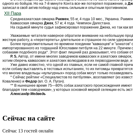
одного из бойцов. Но на 7-й минуте Конта все-же потерпел поражение, а
Дж
записал в свой актив победу над очень сильным и опытным противником.
XII Пара
Среднеазиатская овчарка
Ракмен
,
55 кг, 4 года 10 мес., Украина. Рак
Кавказская овчарка
Джек
, 57 кг, 4 года. Чемпион Дагестана.
На седьмой минуте судья зафиксировал поражение Джека, но так как в
Уважаемые
читатели наверное обратили внимание на небольшую продо
жесткую работу, а «перетерпеть» длительное и страшное по силе удержание 
Более продолжительные по времени поединки "кавказцев" и "азиатов"
импортированного из тогдашней Югославии питбуля на 22 минуте. Причем о
собаками подобного рода*. Этот факт лишний раз доказывает, что собаки 
P. S.
Автор, от имени многих заводчиков кавказских и азиатских овчаро
хотим сберечь кавказских и азиатских волкодавов в их первозданном виде, и
Уже давно известно, что одной из главных, если не самой главной прич
если собаку выставлять в тестовых испытаниях, то их питомцы превратятся
что многие владельцы «культурных» пород собак могут только позавидовать
*
Сейчас рейтинг «Специалистов по питбулям», возглавляют (из извест
Коваленко) и
Федор
(вл. О. А. Пугач).
** В нынешнее время 75—80% собак азиатского происхождения имеют 
благодаря тем «заводчикам», у которых основной меркой селекции есть экс
Александр Медведь
Сейчас на сайте
Сейчас 13 гостей онлайн