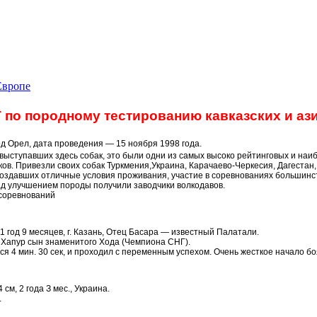
Европе
 по породному тестированию кавказских и ази
д Орел, дата проведения — 15 ноября 1998 года.
у выступавших здесь собак, это были одни из самых высоко рейтинговых и на
. Привезли своих собак Туркмения,Украина, Карачаево-Черкесия, Дагестан, 
оздавших отличные условия проживания, участие в соревнованиях большинс
ад улучшением породы получили заводчики волкодавов.
 соревнований
ст 1 год 9 месяцев, г. Казань, Отец Басара — известный Палатали.
аз. Хапур сын знаменитого Хода (Чемпиона СНГ).
ся 4 мин. 30 сек, и проходил с переменным успехом. Очень жесткое начало б
 см, 2 года З меc., Украина.
.