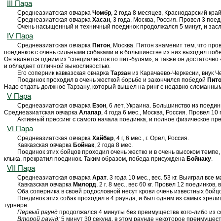
III Пара
Среднеазиатская овчарка
Чомбр
, 2 года 8 месяцев, Краснодарский край
Среднеазиатская овчарка
Хасан
, 3 года, Москва, Россия. Провел 3 пое
Очень насыщенный и техничный поединок продолжался 5 минут, и зас
IV Пара
Среднеазиатская овчарка
Питон
, Москва. Питон знаменит тем, что пр
поединков с очень сильными собаками и в большинстве из них выходил поб
Он является одним из "специалистов по пит-булям», а также он достаточно 
и обладает отличной выносливостью.
Его соперник кавказская овчарка
Тарзан
из Карачаево-Черкесии, внук Ч
Поединок
проходил в очень жесткой борьбе и закончился победой
Пит
Надо отдать должное Тарзану, который вышел на ринг с недавно сломанным
V Пара
Среднеазиатская овчарка
Езон
, 6 лет, Украина. Большинство из поедин
Среднеазиатская овчарка
Алапар
, 4 года 6 мес., Москва, Россия. Провел 10
Активный прессинг с самого начала поединка, и полное физическое п
VI Пара
Среднеазиатская овчарка
Хайбар
, 4 г, 6 мес., г. Орел, Россия.
Кавказская овчарка
Бойнак
, 2 года 8 мес.
Поединок этих бойцов проходил очень жестко и в очень высоком темпе
клыка, прекратил поединок. Таким образом, победа присуждена
Бойнаку
.
VII Пара
Среднеазиатская овчарка
Арат
. 3 года 10 мес., вес. 53 кг. Выиграл 
Кавказская овчарка
Милорд
, 2 г. 8 мес., вес 60 кг. Провел 12 поединков,
Оба соперника в своей родословной несут крови очень известных бойцо
Поединок этих собак проходил в 4 раунда, и был одним из самых зрел
турнире.
Первый раунд
продолжался 4 минуты без преимущества кого-либо из с
Второй раунд:
5 минут 30 секунд, в этом раунде некоторое преимущес