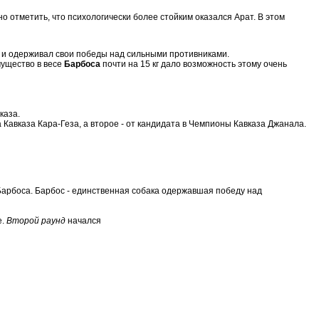
 отметить, что психологически более стойким оказался Арат. В этом
не, и одерживал свои победы над сильными противниками.
мущество в весе
Барбоса
почти на 15 кг дало возможность этому очень
каза.
 Кавказа Кара-Геза, а второе - от кандидата в Чемпионы Кавказа Джанала.
 Барбоса. Барбос - единственная собака одержавшая победу над
е.
Второй раунд
начался