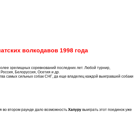
атских волкодавов 1998 года
иболее зрелищных соревнований последних лет. Любой турнир,
Россия, Белоруссия, Осетия и др.
тва самых сильных собак СНГ, да еще владелец каждой выигравшей собаки
оя во втором раунде дало возможность
Хапуру
выиграть этот поединок уже