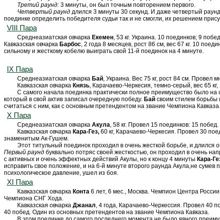
Третий раунд:
3 минуты, он был точным повторением первого.
Четвертый раунд
длился 3 минуты 30 секунд. И даже четвертый раунд
поединке определить победителя судьи так и не смогли, их решением при
VIII Пара
Среднеазиатская овчарка
Екемен
, 53 кг. Украина. 10 поединков; 9 п
Кавказская овчарка
Барбос
,
2 года 8 месяцев, рост 86 см, вес 67 кг. 10 п
сильному и жесткому кобелю выиграть свой 11-й поединок на 4 минуте.
IX Пара
Среднеазиатская овчарка
Бай
, Украина. Вес 75 кг, рост 84 см. Прове
Кавказская овчарка
Князь
, Карачаево-Черкесия, темно-серый, вес 65 кг
С самого начала поединка практически полное преимущество было на 
который в свой актив записал очередную победу.
Бай
своим стилем борьбы 
считаться с ним, как с основным претендентом на звание Чемпиона Кавказа
X Пара
Среднеазиатская овчарка
Акула
, 58 кг. Провел 15 поединков: 15 побед
Кавказская овчарка
Кара-Гез,
60 кг, Карачаево-Черкесия. Провел 30 пое
знаменитым Ак-Гушем.
Этот титульный поединок проходил в очень жесткой борьбе, и длился о
Первый раунд
буквально потряс своей жесткостью, он проходил в очень нап
с активных и очень эффектных действий Акулы, но к концу 4 минуты
Кара-Ге
исправить свое положение, и на 6-й минуте второго раунда Акула,не сумев 
психологическое давление, ушел из боя.
XI Пара
Кавказская овчарка
Конта
6 лет, 6 мес., Москва. Чемпион Центра России
Чемпиона СНГ Хода.
Кавказская овчарка
Джанал
, 4 года, Карачаево-Черкессия. Провел 40 п
40 побед. Один из основных претендентов на звание Чемпиона Кавказа.
В этом поединке до самого последнего момента не было явного преим