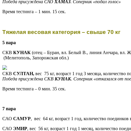
Победа присуждена САО
ХАМАЗ
.
Соперник «подал голос»
Время тестинга – 1 мин. 15 сек.
Тяжелая
весовая категория – свыше 70 кг
5 пара
СКВ
КУНАК
(отец – Буран, вл. Белый В., линия Анчара, вл. Ж
(Мелитополь, Запорожская обл.)
СКВ
СУЛТАН,
вес 75 кг, возраст
1 год 3 месяца, количество п
Победа присуждена СКВ
КУНАК
. Соперник «отказался от по
Время тестинга – 0 мин. 35 сек.
7 пара
САО
САМУР
, вес 64 кг, возраст
1 год, количество поединков в
САО
ЭМИР
, вес 56 кг, возраст
1 год 1 месяц, количество поеди