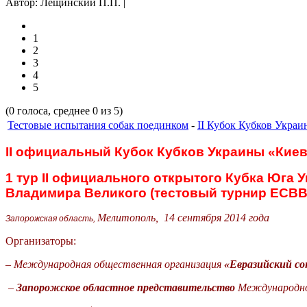
Автор: Лещинский П.П. |
1
2
3
4
5
(0 голоса, среднее 0 из 5)
Тестовые испытания собак поединком
-
II Кубок Кубков Украи
II
официальный Кубок Кубков Украины «Киев
1 тур
II
официального открытого Кубка Юга Ук
Владимира Великого (тестовый турнир ЕСВ
Мелитополь, 14 сентября 2014 года
Запорожская область,
Организаторы:
–
Международная общественная организация
«Евразийский со
–
Запорожское областное представительство
Международно