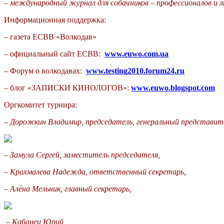
–
международный журнал для собачников – профессионалов и 
Информационная поддержка:
– газета ЕСВВ
«Волкодав»
–
официальный сайт ЕСВВ:
www
.
euwo
.
com
.
ua
–
Форум о волкодавах:
www
.
testing
2010.
forum
24.
ru
– блог
«ЗАПИСКИ КИНОЛОГОВ»:
www
.
euwo
.
blogspot
.
com
Оргкомитет турнира:
–
Дорожкин Владимир,
председатель, генеральный представи
–
Замула Сергей,
заместитель председателя,
–
Крахмалева Надежда,
ответственный секретарь,
–
Алёна Мельник, главный секретарь,
–
Кабанец Юрий,