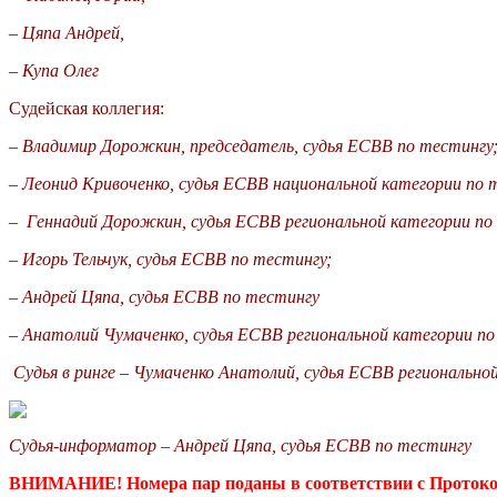
–
Цяпа Андрей,
–
Купа Олег
Судейская коллегия:
–
Владимир Дорожкин,
председатель, судья ЕСВВ по тестингу
–
Леонид Кривоченко,
судья ЕСВВ национальной категории по 
–
Геннадий Дорожкин,
судья ЕСВВ региональной категории по
–
Игорь Тельчук,
судья ЕСВВ по тестингу;
–
Андрей Цяпа,
судья ЕСВВ по тестингу
– Анатолий Чумаченко, судья ЕСВВ региональной категории п
Судья в ринге – Чумаченко Анатолий, судья ЕСВВ регионально
Судья-информатор –
Андрей Цяпа,
судья ЕСВВ по тестингу
ВНИМАНИЕ! Номера пар поданы в соответствии с Протокол