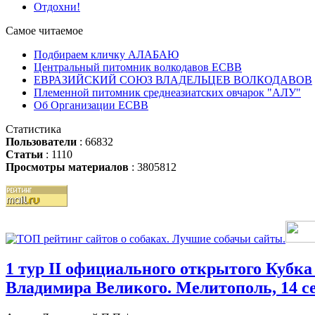
Отдохни!
Самое читаемое
Подбираем кличку АЛАБАЮ
Центральный питомник волкодавов ЕСВВ
ЕВРАЗИЙСКИЙ СОЮЗ ВЛАДЕЛЬЦЕВ ВОЛКОДАВОВ
Племенной питомник среднеазиатских овчарок "АЛУ"
Об Организации ЕСВВ
Статистика
Пользователи
: 66832
Статьи
: 1110
Просмотры материалов
: 3805812
1 тур II официального открытого Кубк
Владимира Великого. Мелитополь, 14 с