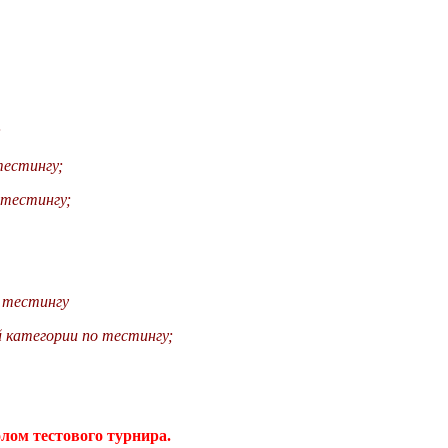
;
тестингу;
 тестингу;
о тестингу
й категории по тестингу;
ом тестового турнира.