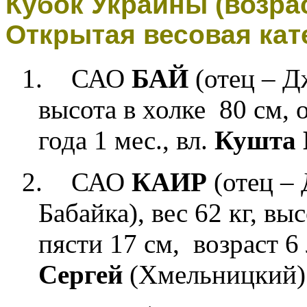
Кубок Украины (возрас
Открытая весовая кат
1.
САО
БАЙ
(отец – Д
высота в холке 80 см, о
года 1 мес.,
вл.
Кушта 
2.
САО
КАИР
(отец –
Бабайка),
вес 62 кг, вы
пясти 17 см, возраст
6 
Сергей
(Хмельницкий)