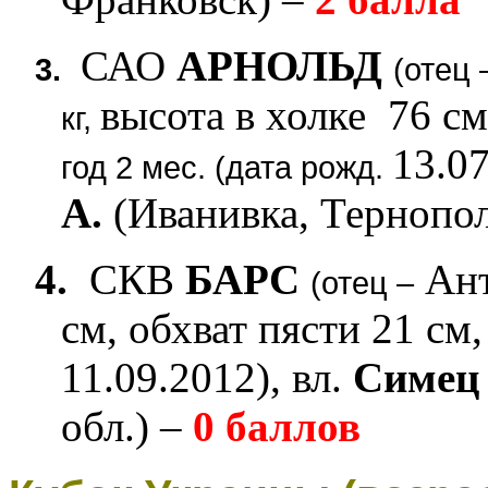
САО
АРНОЛЬД
3.
(отец 
высота в холке 76 см
кг,
13.07
год 2 мес. (дата рожд.
А.
(Иванивка, Тернопол
4.
СКВ
БАРС
Ант
(отец –
см, обхват пясти 21 см,
11.09.2012), вл.
Симец
обл.) –
0 баллов