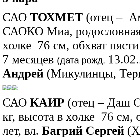
САО
ТОХМЕТ
(отец –
А
САОКО Миа, родословная
холке 76 см, обхват пясти 
7
месяцев
13.02.
(дата рожд.
Андрей
(Микулинцы, Терн
САО
КАИР
(отец – Даш О
кг, высота в холке 76 см, 
лет, вл.
Багрий Сергей
(Х