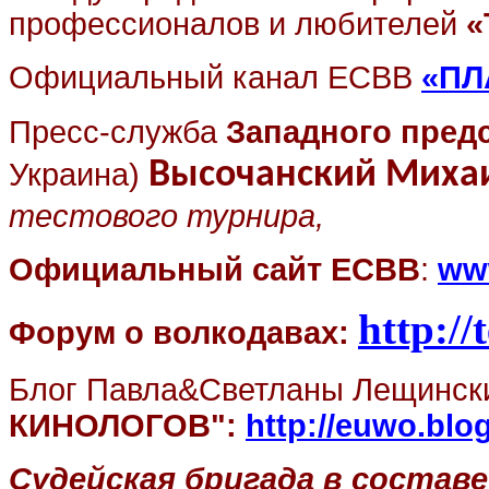
профессионалов и любителей
«
Официальный канал ЕСВВ
«ПЛ
Пресс-служба
Западного пред
Украина)
Высочанский Миха
тестового турнира,
Официальный
сайт ЕСВВ
:
ww
http://
Форум о волкодавах:
Блог Павла&Светланы Лещинск
КИНОЛОГОВ":
http
://
euwo
.
blo
Судейская бригада в составе