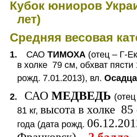
Кубок юниоров Украи
лет)
Средняя весовая кате
1.
САО
ТИМОХА
(отец –
Г-Е
в холке
79 см, обхват пясти 
рожд.
7.01.2013), вл.
Осадца
САО
МЕДВЕДЬ
2.
(отец
высота в холке 85 
81 кг,
06.12.201
года (дата рожд.
Франковск) –
2 балла