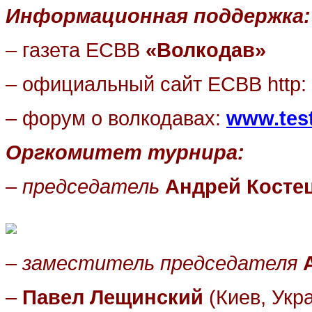
Информационная поддержка:
– газета ЕСВВ
«Волкодав»
– официальный
сайт ЕСВВ
http
:
– форум о волкодавах:
www
.
tes
Оргкомитет турнира:
–
председатель
Андрей Косте
–
заместитель председателя
–
Павел
Лещинский
(Киев, Укр