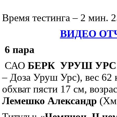
Время тестинга – 2 мин. 2
ВИДЕО ОТ
6 пара
САО
БЕРК
УРУШ УРС
– Доза Уруш Урс), вес 62 
обхват пясти 17 см, возрас
Лемешко Александр
(Хм
Титулы:
«Чемпион II че