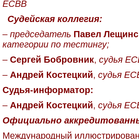
ЕСВВ
Судейская коллегия:
–
председатель
Павел Лещинс
категории по тестингу;
–
Сергей Бобровник
,
судья ЕС
–
Андрей Костецкий
,
судья ЕС
Судья-информатор:
–
Андрей Костецкий
,
судья ЕС
Официально аккредитованн
Международный иллюстрированн