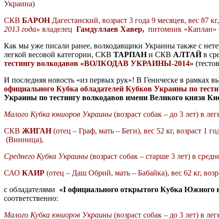
Украина)
СКВ
БАРОН
Дагестанский, возраст 3 года 9 месяцев, вес 87 кг,
2013 года»
владелец
Гамдуллаев Хавер,
питомник «Каплан» (
Как мы уже писали ранее, волкодавщики Украины также с нет
легкой весовой категории,
СКВ
ТАРПАН
и
СКВ
АЛТАЙ
в ср
тестингу волкодавов «ВОЛКОДАВ УКРАИНЫ-2014»
(тесто
И последняя новость «из первых рук»! В Геническе в рамках
официального Кубка обладателей Кубков Украины по тест
Украины по тестингу волкодавов имени Великого князя Ки
Малого Кубка юниоров Украины
(возраст собак – до 3 лет) в ле
СКВ
ЖИГАН
(отец – Граф, мать – Беги), вес 52 кг, возраст 1 
(Винница),
Среднего Кубка Украины
(возраст собак – старше 3 лет) в средн
САО
КАИР
(отец – Даш Обрий, мать – Бабайка), вес 62 кг, возр
с обладателями
«
I
официального открытого Кубка Южного к
соответственно:
Малого Кубка юниоров Украины
(возраст собак – до 3 лет) в ле