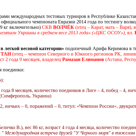
рами международных тестовых турниров в Республике Казахстан
I
официального чемпионата Евразии 2014 года по тестингу волк
59 кг включительно)
СКВ
ВОЛЧЁК
(отец – Карат, мать –
Варя), в
емпион Украины в среднем весе 2013 года»
(«ЦКС ОСОУ»),
вл.
в легкой весовой категории»
подопечный Арифа Керимова в ти
ТАН
(отец – чемпион Северного и Южного регионов РК, линия
ст 2 года 9 месяцев, владелец
Рамазан Елиманов
(Астана, Респ
я поединки:
):
 3 года 8 месяцев, количество поединков в Лиге – 4, побед – 4, ни
(Симферополь, Украина)
2, ничьих – 0, поражений – 0,
титул:
«Чемпион России», двукрат
Беличко В.),
вес
86 кг,
возраст 4 года 4 месяца,
количество поединк
" Международная встреча друзей "У Черного моря" в тяжелом 