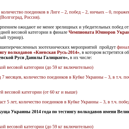
количество поединков в Лиге – 2, побед – 2, ничьих – 0, поражен
Волгоград, Россия).
ерпением ожидают не менее зрелищных и убедительных побед о
едней весовой категории в
финале
Чемпионата Юниоров
Укра
вый турнир).
 вышеперечисленных зоотехнических мероприятий пройдут
финал
ингу волкодавов
«Киевская Русь-2014»
, в котором встретятся о
евской Руси Данилы Галицкого»,
в их числе:
гкой весовой категории (до 59 кг включительно)
год 7 месяцев, количество поединков в Кубке Украины – 3, в т.ч. по
ей весовой категории (от 60 кг и выше)
аст 5 лет, количество поединков в Кубке Украины – 3, в т.ч. побе
уща Украины 2014 года по тестингу волкодавов
имени Велик
гкой весовой категории (до 59 кг включительно)