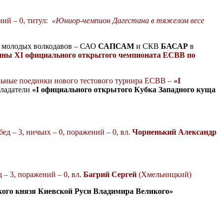
ий – 0, титул:
«Юниор-чемпион Дагестана в тяжелом весе
т молодых волкодавов – САО
САПСАМ
и
СКВ
БАСАР
в
ины
Х
I
официального открытого чемпионата ЕСВВ по
ьные поединки нового тестового турнира ЕСВВ –
«
I
бладатели
«
I
официального открытого Кубка Западного куща
бед – 3, ничьих – 0, поражений – 0, вл.
Чорненький Александр
д – 3, поражений – 0, вл.
Багрий Сергей
(Хмельницкий)
ого князя Киевской Руси Владимира Великого»