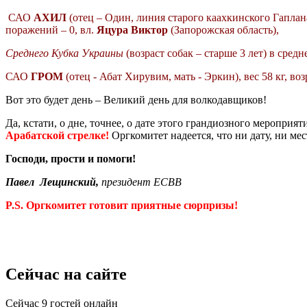
САО
АХИЛ
(отец – Один, линия старого каахкинского Гаплана, 
поражений – 0, вл.
Яцура Виктор
(Запорожская область),
Среднего Кубка Украины
(возраст собак – старше 3 лет) в средн
САО
ГРОМ
(отец - Абат Хирувим, мать - Эркин), вес 58 кг, воз
Вот
это будет день – Великий день для волкодавщиков!
Да, кстати, о дне, точнее, о дате этого грандиозного мероприя
Арабатской стрелке!
Оргкомитет надеется, что ни дату, ни ме
Господи, прости и помоги!
Павел Лещинский,
президент ЕСВВ
P.S.
Оргкомитет готовит приятные сюрпризы!
Сейчас на сайте
Сейчас 9 гостей онлайн