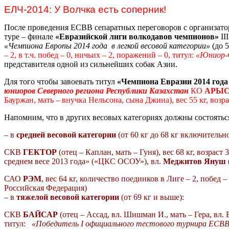
ЕЛЧ-2014: У Волчка есть соперник!
После проведения ЕСВВ сепаратных переговоров с организато
туре
–
финале
«Евразийской лиги
волкодавов
чемпионов»
II
«Чемпиона Европы 2014 года
в легкой весовой категории»
(до 
– 2, в т.ч.
побед
–
0, ничьих
–
2, поражений – 0, титул:
«Юниор-ч
представителя одной из сильнейших собак Азии.
Для того чтобы завоевать титул
«Чемпиона Евразии 2014 года 
юниоров Северного региона Республики Казахстан
КО
АРЫС
Бауржан, мать – внучка Нельсона, сына Джина), вес 55 кг, возра
Напомним, что в других весовых категориях должны состоятьс
– в
средней весовой категории
(от 60 кг до 68 кг включительно
СКВ
ГЕКТОР
(отец – Каплан, мать – Гуня), вес 68 кг, возраст
среднем весе 2013 года»
(«ЦКС
ОСОУ»), вл.
Меджитов Януш
САО
РЭМ
,
вес
64 кг,
количество поединков в Лиге – 2, побед – 
Российская Федерация)
– в
тяжелой весовой категории
(от 69 кг и выше):
СКВ
БАЙСАР
(отец – Ассад, вл. Шишман И., мать – Гера, вл.
титул:
«Победитель
I
официального
тестового турнира ЕСВВ 