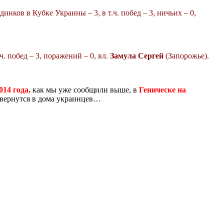
единков
в Кубке Украины
– 3, в т.ч. побед – 3, ничьих – 0,
ч. побед – 3,
поражений – 0,
вл.
Замула
Сергей
(Запорожье).
014 года,
как мы уже сообщили выше, в
Геническе на
е вернутся в дома украинцев…