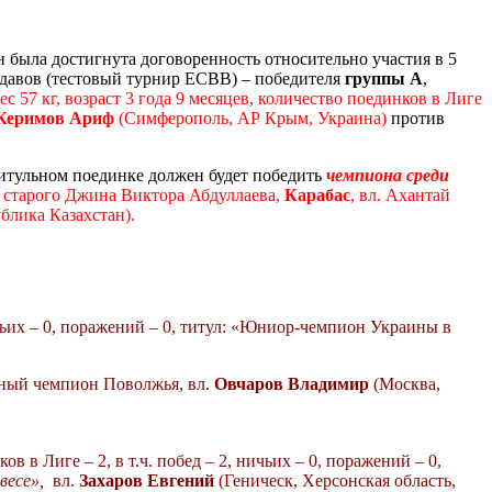
 была достигнута договоренность относительно участия в
5
одавов
(тестовый турнир ЕСВВ) – победителя
группы А
,
ес 57 кг, возраст 3 года 9 месяцев,
количество поединков в Лиге
Керимов Ариф
(Симферополь, АР Крым, Украина)
против
тульном поединке должен будет победить
чемпиона среди
 старого Джина Виктора Абдуллаева,
Карабас
, вл. Ахантай
ублика Казахстан).
чьих – 0, поражений – 0, титул:
«Юниор-чемпион Украины в
ный чемпион Поволжья, вл.
Овчаров
Владимир
(Москва,
ов в Лиге – 2, в т.ч. побед – 2, ничьих – 0, поражений – 0,
весе»,
вл.
Захаров Евгений
(Геническ, Херсонская область,