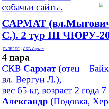
САРМАТ (вл.Мыгович
С.). 2 тур III ЧЮРУ-20
ГАЛЕРЕЯ
-
СКВ Сармат
4 пара
СКВ
Сармат
(отец – Байк
вл. Вергун Л.),
вес 65 кг, возраст 2 года 7
Александр
(Подовка, Хер