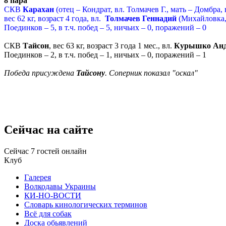
8 пара
СКВ
Карахан
(отец – Кондрат, вл. Толмачев Г., мать – Домбра, 
вес 62 кг, возраст 4 года, вл.
Толмачев Геннадий
(Михайловка
Поединков
– 5, в т.ч. побед – 5, ничьих – 0, поражений – 0
СКВ
Тайсон
, вес 63 кг, возраст 3 года 1 мес., вл.
Курышко Анд
Поединков – 2, в т.ч. побед – 1, ничьих – 0, поражений – 1
Победа присуждена
Тайсону
. Соперник показал "оскал"
Сейчас
на сайте
Сейчас 7 гостей онлайн
Клуб
Галерея
Волкодавы Украины
КИ-НО-ВОСТИ
Словарь кинологических терминов
Всё для собак
Доска обьявлений