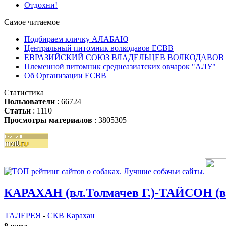
Отдохни!
Самое читаемое
Подбираем кличку АЛАБАЮ
Центральный питомник волкодавов ЕСВВ
ЕВРАЗИЙСКИЙ СОЮЗ ВЛАДЕЛЬЦЕВ ВОЛКОДАВОВ
Племенной питомник среднеазиатских овчарок "АЛУ"
Об Организации ЕСВВ
Статистика
Пользователи
: 66724
Статьи
: 1110
Просмотры материалов
: 3805305
КАРАХАН (вл.Толмачев Г.)-ТАЙСОН (вл
ГАЛЕРЕЯ
-
СКВ Карахан