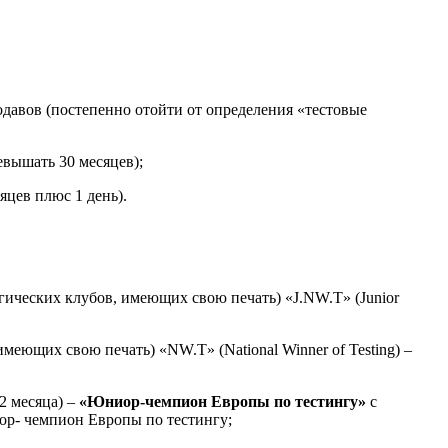
давов (постепенно отойти от определения «тестовые
евышать 30 месяцев);
яцев плюс 1 день).
огических
клубов, имеющих свою печать) «J.NW.T» (Junior
 имеющих свою печать) «
NW
.T» (
National
Winner
of
Testing
) –
2 месяца) –
«Юниор-чемпион Европы
по тестингу»
с
ор-
чемпион
Европы по тестингу;