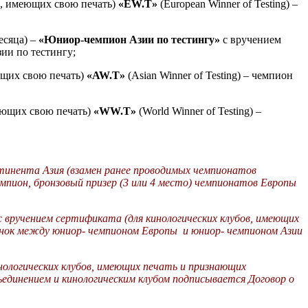
в, имеющих свою печать)
«
EW
.T»
(
European
Winner
of
Testing
) –
есяца) –
«Юниор-чемпион Азии
по тестингу»
с вручением
ии по тестингу;
ющих свою печать)
«
AW
.T»
(
Asian
Winner
of
Testing
) – чемпион
еющих свою печать)
«
WW
.T»
(
World
Winner
of
Testing
) –
инента Азия (взамен ранее проводимых чемпионатов
мпион, бронзовый призер (3 или 4 место) чемпионатов Европы
 вручением сертификата (для кинологических клубов, имеющих
нок между юниор-
чемпионом
Европы и юниор-
чемпионом
Азии
ологических клубов, имеющих печать и признающих
динением и кинологическим клубом подписывается Договор о