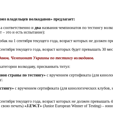
юз владельцев волкодавов» предлагает:
 а соответственно и
два
названия чемпионатов по тестингу волко
т – это и есть испытание):
обак на 1 сентября текущего года, возраст которых не должен пр
 сентября текущего года, возраст которых будет превышать 30 мес
одавов, Чемпионат Украины
по тестингу волкодавов.
категории волкодаву, присваивать титул:
он страны по тестингу»
с вручением сертификата (для кинол
у;
стингу»
с вручением сертификата (для кинологических клубов,
 сентября текущего года, возраст которых не должен превышать 4
 свою печать)
«J.
EW
.T»
(
Junior
European
Winner
of
Testing
) – юни