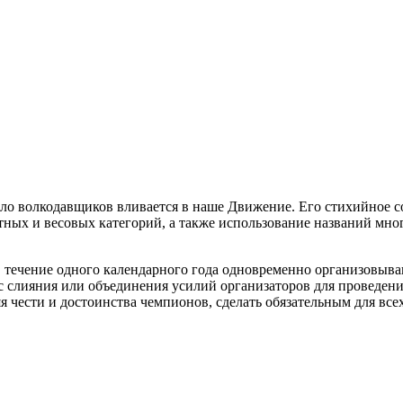
сло волкодавщиков вливается в наше Движение. Его стихийное со
астных и весовых категорий, а также использование названий мн
 в течение одного календарного года одновременно организовы
 слияния или объединения усилий организаторов для проведен
яя чести и достоинства чемпионов, сделать обязательным для в