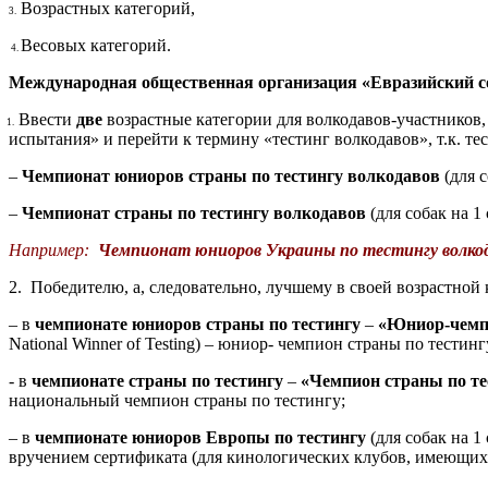
Возрастных категорий,
3.
Весовых категорий.
4.
Международная общественная организация «Евразийский со
Ввести
две
возрастные категории для волкодавов-участников,
1.
испытания» и перейти к термину «тестинг волкодавов», т.к. тес
–
Чемпионат юниоров страны
по тестингу волкодавов
(для с
–
Чемпионат страны
по тестингу волкодавов
(для собак на 1
Например:
Чемпионат
юниоров Украины
по тестингу волк
2.
Победителю, а, следовательно, лучшему в своей возрастной 
– в
чемпионате юниоров страны по тестингу
–
«Юниор-чемпи
National Winner of Testing) – юниор-
чемпион
страны по тестинг
- в
чемпионате страны по тестингу
–
«Чемпион страны по те
национальный чемпион страны по тестингу;
– в
чемпионате юниоров Европы по тестингу
(для собак на 1
вручением сертификата (для кинологических клубов, имеющих