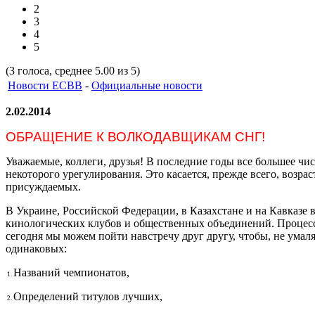
2
3
4
5
(3 голоса, среднее 5.00 из 5)
Новости ЕСВВ
-
Официальные новости
2.02.2014
ОБРАЩЕНИЕ К ВОЛКОДАВЩИКАМ СНГ!
Уважаемые, коллеги, друзья! В последние годы все большее чи
некоторого урегулирования. Это касается, прежде всего, возр
присуждаемых.
В Украине, Российской Федерации, в Казахстане и на Кавказе
кинологических клубов и общественных объединений. Процесс
сегодня мы можем пойти навстречу друг другу, чтобы, не умал
одинаковых:
Названий чемпионатов,
1.
Определений титулов лучших,
2.