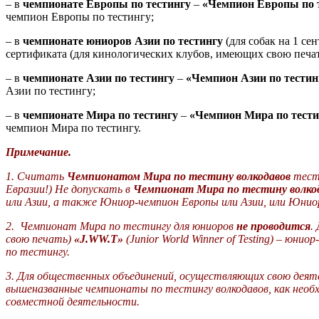
– в
чемпионате Европы по тестингу
–
«Чемпион Европы
по 
чемпион Европы по тестингу;
– в
чемпионате юниоров Азии по тестингу
(для собак на 1 се
сертификата (для кинологических клубов, имеющих свою печа
– в
чемпионате Азии по тестингу
–
«Чемпион Азии
по тестин
Азии по тестингу;
– в
чемпионате Мира по тестингу
–
«Чемпион Мира
по тест
чемпион Мира по тестингу.
Примечание.
1.
Считать
Чемпионатом
Мира по тестину волкодавов
тесто
Евразии!) Не допускать в
Чемпионат Мира по тестину волко
или Азии, а также Юниор-чемпион Европы или Азии, или Юнио
2. Чемпионат Мира по тестингу для юниоров
не проводится
.
свою печать)
«J.
WW
.T»
(
Junior
World
Winner
of
Testing
) – юниор-
по тестингу.
3. Для общественных объединений, осуществляющих свою деят
вышеназванные чемпионаты по тестингу волкодавов, как необ
совместной деятельности.