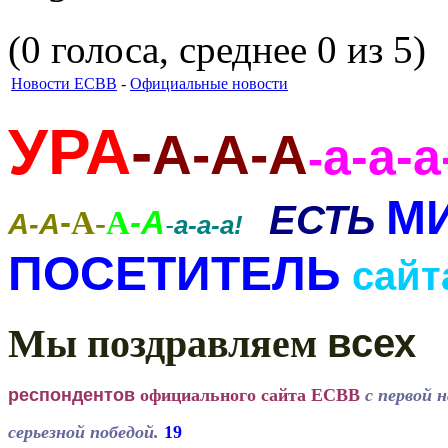
(0 голоса, среднее 0 из 5)
Новости ЕСВВ
-
Официальные новости
УРА
-
А-А-А
а-а-а
-
М
ЕСТЬ
-
А-
А
-А
А-А
-
а-а-а!
ПОСЕТИТЕЛЬ
сайт
Мы поздравляем
всех
респондентов
официального сайта ЕСВВ
с первой 
серьезной 
победой.
19				