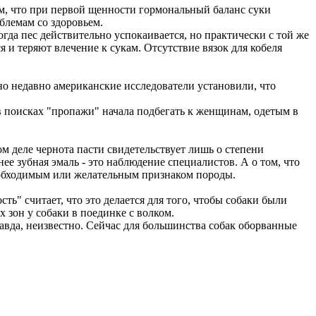
ом, что при первой щенности гормональный баланс суки
блемам со здоровьем.
огда пес действительно успокаивается, но практически с той же
ся и теряют влечение к сукам. Отсутствие вязок для кобеля
но недавно американские исследователи установили, что
 в поисках "пропажи" начала подбегать к женщинам, одетым в
ом деле чернота пасти свидетельствует лишь о степени
ее зубная эмаль - это наблюдение специалистов. А о том, что
 необходимым или желательным признаком породы.
ть" считает, что это делается для того, чтобы собаки были
 зон у собаки в поединке с волком.
равда, неизвестно. Сейчас для большинства собак оборванные