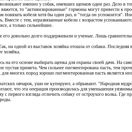
 возникают именно у собак, имевших щенков один раз. Дело в т
е вяжется, то "активизированные" гормоны могут привести к про
 повязать кобеля хотя бы один раз, и "тогда он успокоится". Ин
ать. Вместе с тем, неразвязанные кобели с возрастом успокаивают
 все, а только сильнейшие.
ле его довольно долго поддерживали и ученые. Лишь сравнитель
ак, на одной из выставок хозяйка отошла от собаки. Последняя
ее хозяйка.
сь на его основе выбирать щенка для охраны своей дачи. На сам
не пустая примета. Чем сильнее пигментирована пасть, тем прочн
ого, для многих пород хорошо пигментированная пасть является
иатских овчарок, уши не купируют, а обрывают. "Народная мудрос
тают, что эта операция производилась для уменьшения уязвимых
у с первого взгляда отличить собаку от остроухого волка. Где п
ороды.