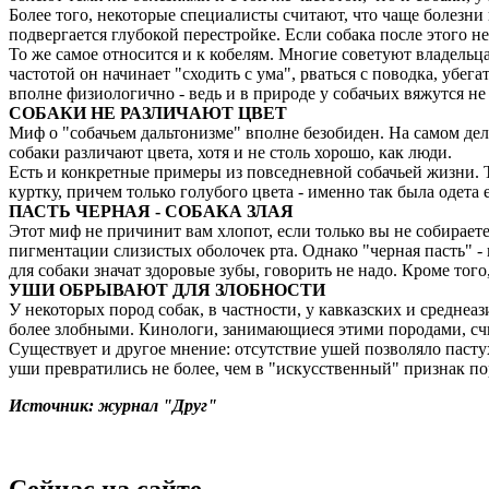
Более того, некоторые специалисты считают, что чаще болезни
подвергается глубокой перестройке. Если собака после этого н
То же самое относится и к кобелям. Многие советуют владельцам
частотой он начинает "сходить с ума", рваться с поводка, убег
вполне физиологично - ведь и в природе у собачьих вяжутся не
СОБАКИ НЕ РАЗЛИЧАЮТ ЦВЕТ
Миф
о "собачьем дальтонизме" вполне безобиден. На самом де
собаки различают цвета, хотя и не столь хорошо, как люди.
Есть
и конкретные примеры из повседневной собачьей жизни. Т
куртку, причем только голубого цвета - именно так была одета 
ПАСТЬ ЧЕРНАЯ - СОБАКА ЗЛАЯ
Этот миф не причинит вам хлопот, если только вы не собираете
пигментации слизистых оболочек рта. Однако "черная пасть" - 
для собаки значат здоровые зубы, говорить не надо. Кроме т
УШИ
ОБРЫВАЮТ ДЛЯ ЗЛОБНОСТИ
У
некоторых пород собак, в частности, у кавказских и среднеаз
более злобными. Кинологи, занимающиеся этими породами, счи
Существует и другое мнение: отсутствие ушей позволяло пастух
уши превратились не более, чем в "искусственный" признак п
Источник: журнал "Друг"
Сейчас на сайте