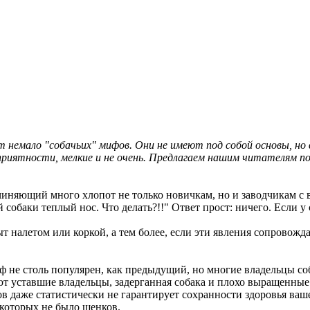
т немало "собачьих" мифов. Они не имеют под собой основы, но
иятности, мелкие и не очень. Предлагаем нашим читателям поз
чиняющий много хлопот не только новичкам, но и заводчикам с 
обаки теплый нос. Что делать?!!" Ответ прост: ничего. Если у со
ыт налетом или коркой, а тем более, если эти явления сопровожд
иф не столь популярен, как предыдущий, но многие владельцы со
ают уставшие владельцы, задерганная собака и плохо выращенные
 даже статистически не гарантирует сохранности здоровья ваш
у которых не было щенков.