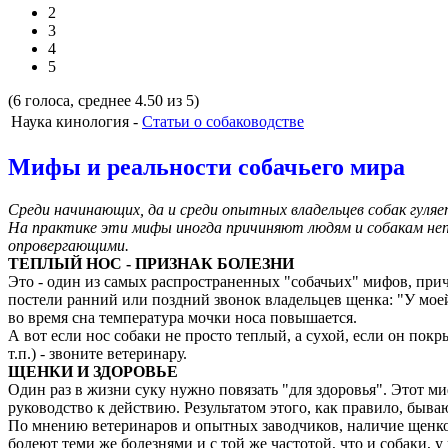
2
3
4
5
(6 голоса, среднее 4.50 из 5)
Наука кинология -
Статьи о собаководстве
Мифы и реальности собачьего мира
Среди начинающих, да и среди опытных владельцев собак гуляе
На практике эти мифы иногда причиняют людям и собакам непр
опровергающими.
ТЕПЛЫЙ НОС - ПРИЗНАК БОЛЕЗНИ
Это - один из самых распространенных "собачьих" мифов, при
постели ранний или поздний звонок владельцев щенка: "У моей с
во время сна температура мочки носа повышается.
А вот если нос собаки не просто теплый, а сухой, если он покр
т.п.) - звоните ветеринару.
ЩЕНКИ
И ЗДОРОВЬЕ
Один раз в жизни суку нужно повязать "для здоровья". Этот м
руководство к действию. Результатом этого, как правило, быв
По мнению ветеринаров и опытных заводчиков, наличие щенков
болеют теми же болезнями и с той же частотой, что и собаки, 