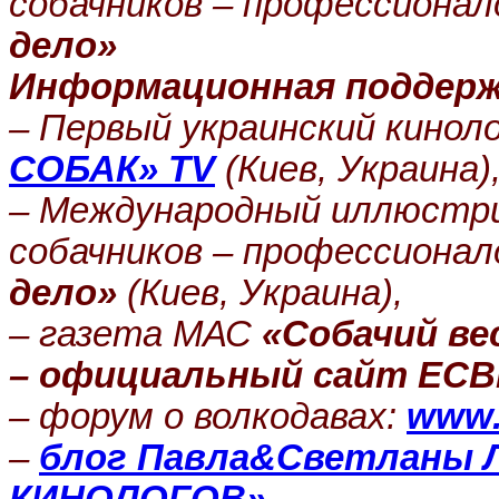
собачников – профессиона
дело»
Информационная поддерж
– Первый украинский кинол
СОБАК» TV
(Киев, Украина)
– Международный иллюстри
собачников – профессиона
дело»
(Киев, Украина),
– газета
МАС
«
Собачий ве
– официальный сайт ЕС
– форум о волкодавах:
www.
–
блог Павла&Светланы 