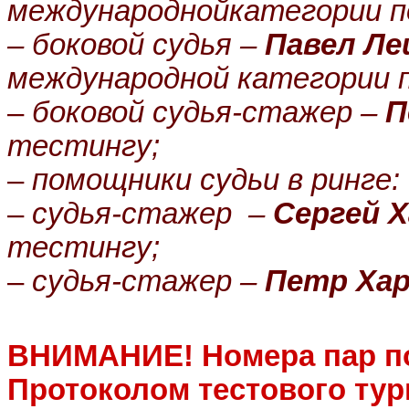
международнойкатегории п
– боковой судья –
Павел Ле
международной категории 
–
боковой судья-стажер
–
П
тестингу;
–
помощники судьи в ринге:
–
судья-стажер
–
Сергей Х
тестингу;
–
судья-стажер
–
Петр Хар
ВНИМАНИЕ! Номера пар по
Протоколом тестового тур