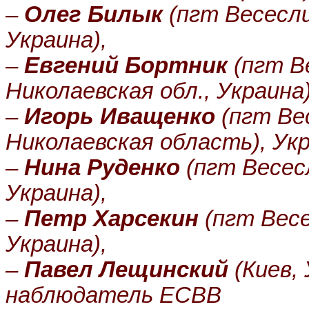
–
Олег Билык
(пгт Весесли
Украина),
–
Евгений Бортник
(пгт В
Николаевская обл., Украина)
–
Игорь Иващенко
(пгт Ве
Николаевская область), Укр
–
Нина Руденко
(пгт Весес
Украина),
–
Петр Харсекин
(пгт Весе
Украина),
–
Павел Лещинский
(Киев,
наблюдатель ЕСВВ