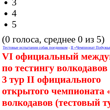
3
4
5
(0 голоса, среднее 0 из 5)
Тестовые испытания собак поединком
-
ІІ «Чемпионат Побужь
V
І
официальный между
по тестингу волкодавов
3 тур
ІІ
официального
открытого чемпионата 
волкодавов (тестовый 