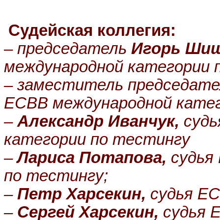
Судейская коллегия:
–
председатель
Игорь Ши
международной категории 
– заместитель председат
ЕСВВ международной катег
–
Александр Иванчук,
судь
категории по тестингу
–
Лариса Потапова,
судья 
по тестингу;
–
Петр Харсекин,
судья ЕС
–
Сергей Харсекин,
судья 