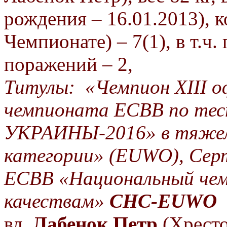
рождения – 16.01.2013), 
Чемпионате)
– 7(1),
в
т.ч.
поражений – 2,
Титулы:
«Чемпион
Х
I
ІІ
о
чемпионата ЕСВВ по тес
УКРАИНЫ-2016»
в
тяже
категории»
(
EUWO
),
Сер
ЕСВВ
«Национальный чем
качествам»
CHC
-
EUWO
вл.
Лабенок
Петр
(Хресто