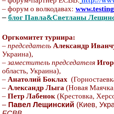
– форум-партнер ЕСВВ:
http://ww
– форум о волкодавах:
www.testin
–
блог Павла&Светланы Лещ
Оргкомитет турнира:
–
председатель
Александр Иванч
Украина),
–
заместитель председателя
Иго
область, Украина),
–
Анатолий Боклах
(Горностаевк
–
Александр Лыга
(Новая Маячка,
–
Петр Лабенок
(Крестовка, Херсо
–
Павел Лещинский
(Киев, Укр
ЕСВВ