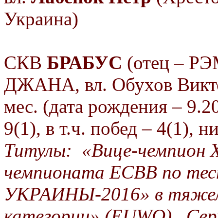
Украина)
СКВ
БРАБУС
(отец – РЭ
ДЖАНА, вл. Обухов Викт
мес. (дата рождения
–
9.2
9(1), в т.ч. побед – 4(1), 
Титулы:
«Вице-чемпион
чемпионата ЕСВВ по тес
УКРАИНЫ-2016»
в
тяже
категории»
(
EUWO
),
Се