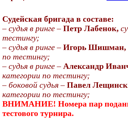
Судейская бригада в составе:
–
судья в ринге
–
Петр Лабенок,
с
тестингу;
–
судья в ринге
–
Игорь Шишман,
по тестингу;
–
судья в ринге
–
Александр Иван
категории по тестингу;
–
боковой судья
–
Павел Лещинс
категории по тестингу;
ВНИМАНИЕ! Номера пар поданы 
тестового турнира.