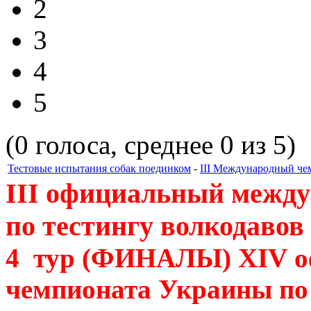
2
3
4
5
(0 голоса, среднее 0 из 5)
Тестовые испытания собак поединком
-
III Международный че
III
официальный между
по тестингу волкодавов
4 тур (ФИНАЛЫ) ХIV о
чемпионата Украины по 