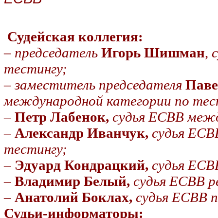
Судейская коллегия:
–
председатель
Игорь Шишман
,
тестингу;
–
заместитель председателя
Паве
международной категории по тес
–
Петр Лабенок,
судья ЕСВВ межд
–
Александр Иванчук,
судья ЕСВ
тестингу;
–
Эдуард Кондрацкий,
судья ЕСВ
–
Владимир Белый,
судья ЕСВВ
р
–
Анатолий Боклах,
судья ЕСВВ
п
Судьи-информаторы: