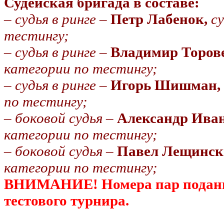
Судейская бригада в составе:
–
судья в ринге
–
Петр Лабенок,
с
тестингу;
–
судья в ринге
–
Владимир Торов
категории по тестингу;
–
судья в ринге
–
Игорь Шишман,
по тестингу;
–
боковой судья
–
Александр Иван
категории по тестингу;
–
боковой судья
–
Павел Лещинс
категории по тестингу;
ВНИМАНИЕ! Номера пар поданы 
тестового турнира.