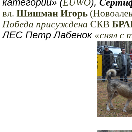
категории»
(
EUWO
),
Серти
вл.
Шишман Игорь
(Новоалек
Победа присуждена
СКВ
БРА
ЛЕС Петр Лабенок
«снял с 