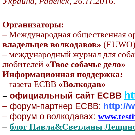
Украина, Раденск, 26.11.2016.
Организаторы:
– Международная общественная о
владельцев волкодавов»
(EUWO
– международный журнал для соба
любителей
«Твое собачье дело»
Информационная поддержка:
– газета ЕСВВ
«Волкодав»
h
–
официальный сайт ЕСВВ
– форум-партнер ЕСВВ:
http://
– форум о волкодавах:
www.test
–
блог Павла&Светланы Лещ