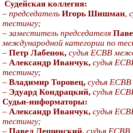
Судейская коллегия:
–
председатель
Игорь Шишман
,
тестингу;
–
заместитель председателя
Паве
международной категории по тес
–
Петр Лабенок,
судья ЕСВВ межд
–
Александр Иванчук,
судья ЕСВ
тестингу;
–
Владимир Торовец,
судья ЕСВВ
–
Эдуард Кондрацкий,
судья ЕСВ
Судьи-информаторы:
–
Александр Иванчук,
судья ЕСВ
тестингу;
–
Павел Лещинский,
судья ЕСВВ