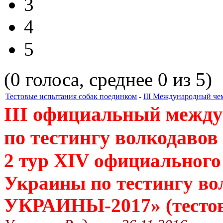
3
4
5
(0 голоса, среднее 0 из 5)
Тестовые испытания собак поединком
-
III Международный че
II
I
официальный между
по тестингу волкодавов
2 тур ХI
V
официального 
Украины по тестингу 
УКРАИНЫ-2017» (тесто