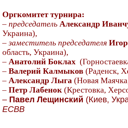
Оргкомитет турнира:
–
председатель
Александр Иванч
Украина),
–
заместитель председателя
Иго
область, Украина),
–
Анатолий Боклах
(Горностаевк
–
Валерий Калмыков
(Раденск, Х
–
Александр Лыга
(Новая Маячка,
–
Петр Лабенок
(Крестовка, Херсо
–
Павел Лещинский
(Киев, Укр
ЕСВВ