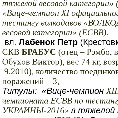
тяжелой весовой категории»
«Вице-чемпион ХI официальн
тестингу волкодавов «ВОЛК
весовой категории» (ЕСВВ).
вл.
Лабенок Петр
(Крестов
СКВ
БРАБУС
(отец – Рэмбо, 
Обухов Виктор), вес 74 кг, воз
9.2010), количество поединков –
поражений – 3,
Титулы:
«Вице-чемпион
Х
I
І
чемпионата ЕСВВ по тестинг
УКРАИНЫ-201
6
»
в
тяжелой