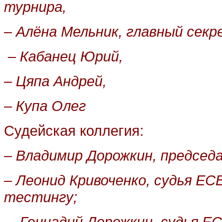
турнира,
–
Алёна Мельник, главный секр
–
Кабанец Юрий,
–
Цяпа Андрей,
–
Купа Олег
Судейская коллегия:
–
Владимир Дорожкин,
председа
–
Леонид Кривоченко,
судья ЕС
тестингу;
–
Геннадий Дорожкин,
судья ЕС