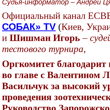
Судья-информатор –
Андрей Ц
Официальный канал ЕСВ
СОБАК» TV
(
Киев, Укра
и
Шишман Игорь
–
суде
тестового турнира
,
Оргкомитет благодарит
во главе с Валентином 
Васильчук за высокий у
проведения зоотехничес
Руководство Запорожско