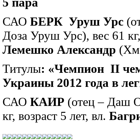
5 пара
САО
БЕРК Уруш Урс
(о
Доза Уруш Урс), вес 61 кг,
Лемешко Александр
(
Хм
Титулы
: «Чемпион
II
чем
Украины 2012 года в
лег
САО
КАИР
(отец – Даш О
кг, возраст
5 лет, вл.
Багр