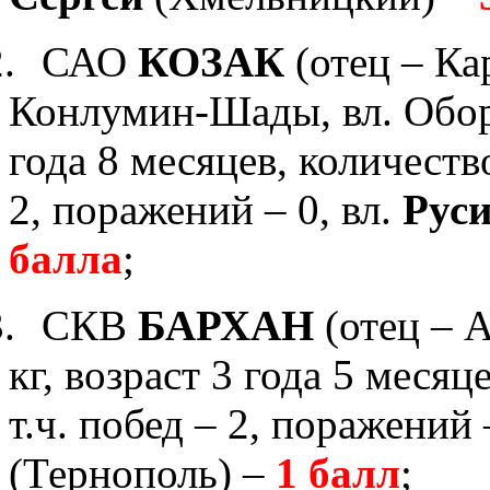
.
САО
КОЗАК
(отец – Ка
Конлумин-Шады, вл. Обор
года 8 месяцев, количество
2,
поражений – 0,
вл.
Рус
балла
;
.
СКВ
БАРХАН
(отец – 
кг, возраст 3 года 5 месяце
т.ч. побед – 2, поражений 
(Тернополь)
–
1 балл
;