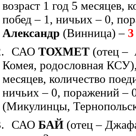
возраст 1 год 5 месяцев
,
к
побед – 1, ничьих – 0, по
Александр
(Винница) –
3
.
САО
ТОХМЕТ
(
отец –
Комея, родословная КСУ)
месяцев
,
к
оличество поедин
ничьих – 0, поражений – 
(Микулинцы, Тернопольск
.
САО
БАЙ
(отец – Джафа