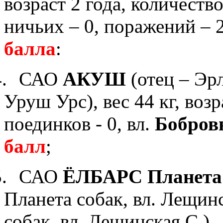
возраст 2 года, к
оличество 
ничьих – 0, поражений – 2
балла
:
.
САО
АКУШ
(отец – Эр
Уруш Урс),
вес 44 кг, возр
поединков - 0, вл.
Бобров
балл
;
.
САО
ЁЛБАРС Планета 
Планета собак
, вл. Лещин
собак
, вл. Лещинская С.),