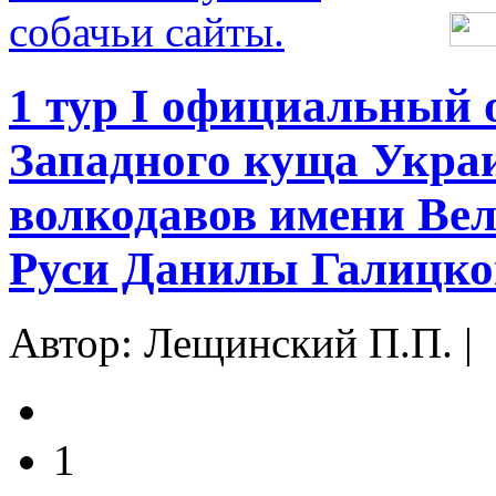
1 тур I официальный
Западного куща Укра
волкодавов имени Вел
Руси Данилы Галицког
Автор: Лещинский П.П. |
1