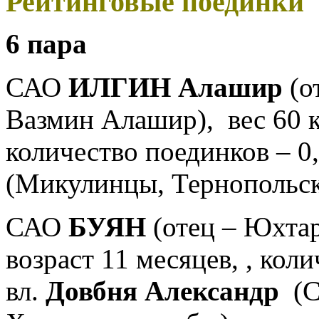
Рейтинговые поединки
6 пара
САО
ИЛГИН Алашир
(о
Вазмин Алашир),
вес 60 
к
оличество поединков – 0
(Микулинцы, Тернопольск
САО
БУЯН
(отец – Юхтар,
возраст 11 месяцев
,
, к
оли
вл.
Довбня Александр
(