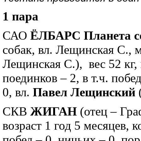
1 пара
САО
ЁЛБАРС Планета с
собак
,
вл. Лещинская С., 
Лещинская С.),
вес 52 кг,
поединков – 2, в т.ч. побе
0, вл.
Павел
Лещинский
СКВ
ЖИГАН
(отец – Граф
возраст 1 год 5 месяцев
,
к
побед – 0, ничьих – 0, пор