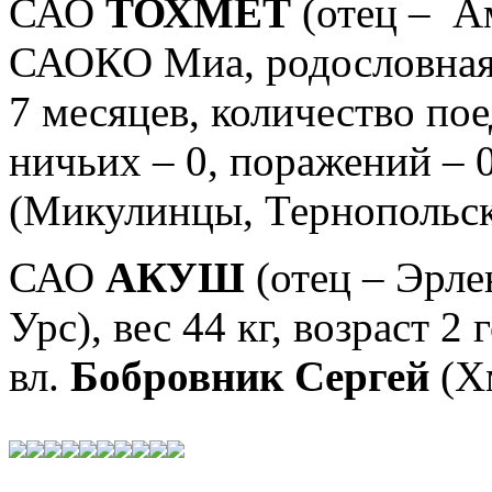
САО
ТОХМЕТ
(
отец –
А
САОКО Миа, родословная
7
месяцев
,
к
оличество поед
ничьих – 0, поражений – 0
(Микулинцы, Тернопольс
САО
АКУШ
(отец – Эрл
Урс),
вес 44 кг, возраст
2 
вл.
Бобровник Сергей
(Х