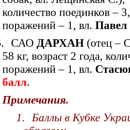
к
оличество поединков – 3, 
поражений – 1, вл.
Павел
.
САО
ДАРХАН
(отец – 
58 кг, возраст
2
года, коли
поражений – 1,
вл.
Стасю
балл
.
Примечания.
1.
Баллы в Кубке Укр