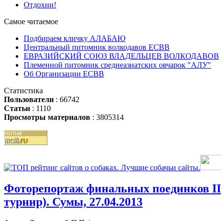
Отдохни!
Самое читаемое
Подбираем кличку АЛАБАЮ
Центральный питомник волкодавов ЕСВВ
ЕВРАЗИЙСКИЙ СОЮЗ ВЛАДЕЛЬЦЕВ ВОЛКОДАВОВ
Племенной питомник среднеазиатских овчарок "АЛУ"
Об Организации ЕСВВ
Статистика
Пользователи
: 66742
Статьи
: 1110
Просмотры материалов
: 3805314
Фоторепортаж финальных поединков III
турнир). Сумы, 27.04.2013