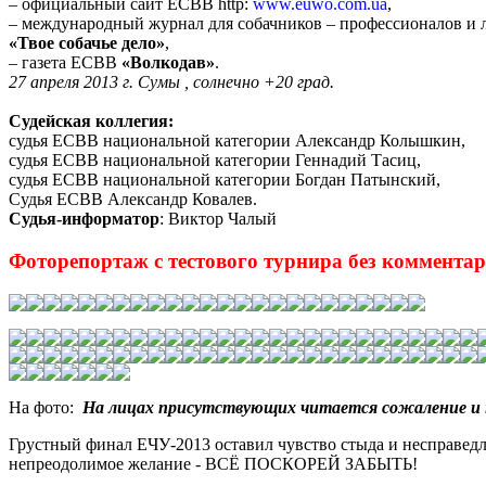
– официальный сайт ЕСВВ http:
www.euwo.com.ua
,
– международный журнал для собачников – профессионалов и
«Твое собачье дело»
,
– газета ЕСВВ
«Волкодав»
.
27 апреля 2013 г. Сумы , солнечно +20 град.
Судейская коллегия:
судья ЕСВВ национальной категории Александр Колышкин,
судья ЕСВВ национальной категории Геннадий Тасиц,
судья ЕСВВ национальной категории Богдан Патынский,
Судья ЕСВВ Александр Ковалев.
Судья-информатор
: Виктор Чалый
Фоторепортаж
с тестового турнира без коммента
На
фото:
На лицах присутствующих читается сожаление и н
Грустный финал ЕЧУ-2013 оставил чувство стыда и несправедли
непреодолимое желание - ВСЁ ПОСКОРЕЙ ЗАБЫТЬ!