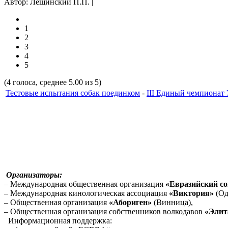
Автор: Лещинский П.П. |
1
2
3
4
5
(4 голоса, среднее 5.00 из 5)
Тестовые испытания собак поединком
-
III Единый чемпионат 
Организаторы:
– Международная общественная организация
«Евразийский со
– Международная кинологическая ассоциация
«Виктория»
(Од
– Общественная организация
«Абориген»
(Винница),
– Общественная организация собственников волкодавов
«Элит
Информационная поддержка: