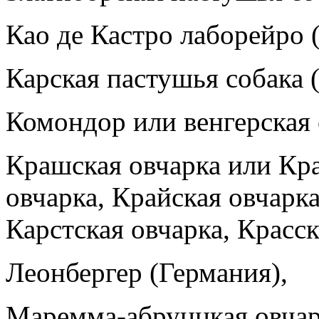
Као де Кастро лаборейро 
Карская пастушья собака 
Комондор или венгерская 
Крашская овчарка или Кра
овчарка, Крайская овчарк
Карстская овчарка, Красск
Леонбергер (Германия),
Маремма-абруццкая овчар