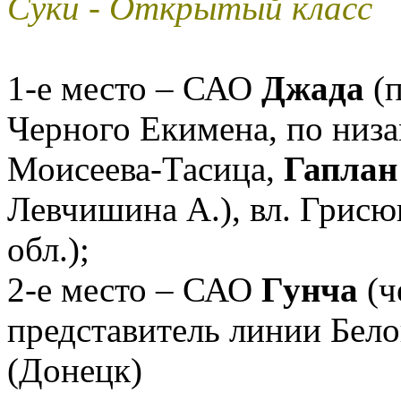
Суки - Открытый класс
1-е место – САО
Джада
(п
Черного Екимена, по ни
Моисеева-Тасица,
Гаплан
Левчишина А.), вл. Грисю
обл.);
2-е место – САО
Гунча
(ч
представитель линии Бело
(Донецк)