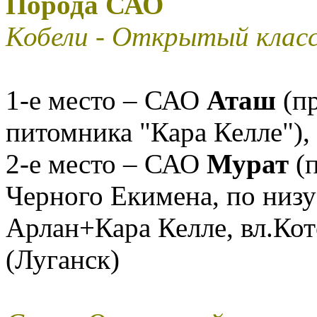
Порода САО
Кобели - Открытый клас
1-е место – САО
Аташ
(пр
питомника "Кара Келле"),
2-е место – САО
Мурат
(п
Черного Екимена, по низу
Арлан+Кара Келле, вл.Коте
(Луганск)