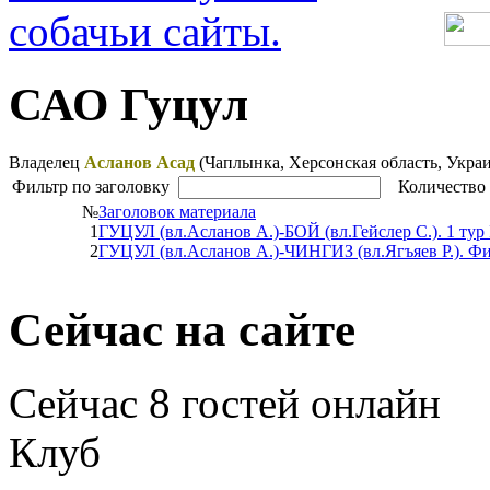
САО Гуцул
Владелец
Асланов Асад
(Чаплынка, Херсонская область, Укра
Фильтр по заголовку
Количество 
№
Заголовок материала
1
ГУЦУЛ (вл.Асланов А.)-БОЙ (вл.Гейслер С.). 1 тур
2
ГУЦУЛ (вл.Асланов А.)-ЧИНГИЗ (вл.Ягъяев Р.). Ф
Сейчас на сайте
Сейчас 8 гостей онлайн
Клуб