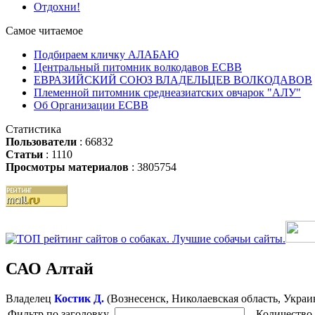
Отдохни!
Самое читаемое
Подбираем кличку АЛАБАЮ
Центральный питомник волкодавов ЕСВВ
ЕВРАЗИЙСКИЙ СОЮЗ ВЛАДЕЛЬЦЕВ ВОЛКОДАВОВ
Племенной питомник среднеазиатских овчарок "АЛУ"
Об Организации ЕСВВ
Статистика
Пользователи
: 66832
Статьи
: 1110
Просмотры материалов
: 3805754
САО Алтай
Владелец
Костик Д.
(Вознесенск, Николаевская область, Украи
Фильтр по
заголовку
Количество 