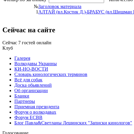
№
Заголовок материала
1
АЛТАЙ (вл.Костик Д.)-БРАБУС (вл.Шишман И.
Сейчас
на сайте
Сейчас 7 гостей онлайн
Клуб
Галерея
Волкодавы Украины
КИ-НО-ВОСТИ
Словарь кинологических терминов
Всё для собак
Доска обьявлений
Об организации
Бланки
Партнеры
Приемная президента
Форум о волкодавах
Форум ЕСВВ
Блог Павла&Светланы Лещинских "Записки кинологов"
Голосование