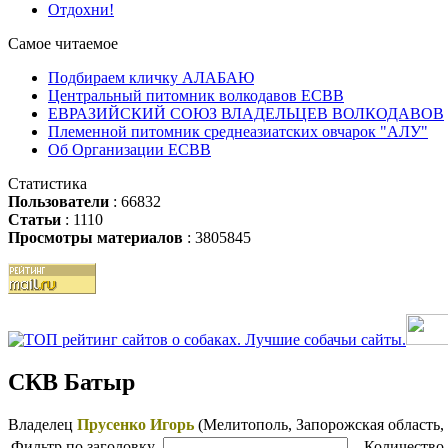
Отдохни!
Самое читаемое
Подбираем кличку АЛАБАЮ
Центральный питомник волкодавов ЕСВВ
ЕВРАЗИЙСКИЙ СОЮЗ ВЛАДЕЛЬЦЕВ ВОЛКОДАВОВ
Племенной питомник среднеазиатских овчарок "АЛУ"
Об Организации ЕСВВ
Статистика
Пользователи
: 66832
Статьи
: 1110
Просмотры материалов
: 3805845
СКВ Батыр
Владелец
Прусенко Игорь
(Мелитополь, Запорожская область,
Фильтр
по заголовку
Количество 