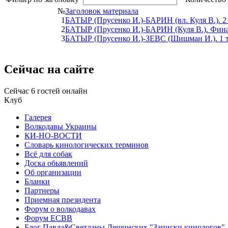
№
Заголовок материала
1
БАТЫР (Прусенко И.)-БАРИН (вл. Куля В.). 2 
2
БАТЫР (Прусенко И.)-БАРИН (Куля В.). Фина
3
БАТЫР (Прусенко И.)-ЗЕВС (Шишман И.). 1 т
Сейчас на сайте
Сейчас 6 гостей онлайн
Клуб
Галерея
Волкодавы Украины
КИ-НО-ВОСТИ
Словарь кинологических терминов
Всё для собак
Доска обьявлений
Об организации
Бланки
Партнеры
Приемная президента
Форум о волкодавах
Форум ЕСВВ
Блог Павла&Светланы Лещинских "Записки кинологов"