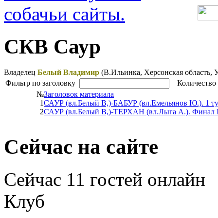
СКВ Саур
Владелец
Белый Владимир
(В.Ильинка,
Херсонская область, 
Фильтр по заголовку
Количество 
№
Заголовок материала
1
САУР (вл.Белый В,)-БАБУР (вл.Емельянов Ю.). 1 т
2
САУР (вл.Белый В,)-ТЕРХАН (вл.Лыга А.). Финал 
Сейчас на сайте
Сейчас 11 гостей онлайн
Клуб