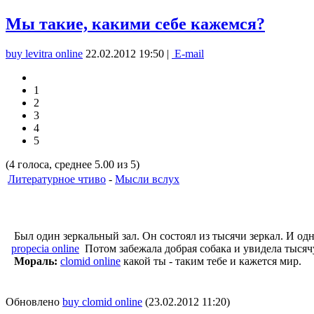
Мы такие, какими себе кажемся?
buy levitra online
22.02.2012 19:50 |
E-mail
1
2
3
4
5
(4 голоса, среднее 5.00 из 5)
Литературное чтиво
-
Мысли вслух
Был один зеркальный зал. Он состоял из тысячи зеркал. И одна
propecia online
Потом забежала добрая собака и увидела тысячу
Мораль:
clomid online
какой ты - таким тебе и кажется мир.
Обновлено
buy clomid online
(23.02.2012 11:20)