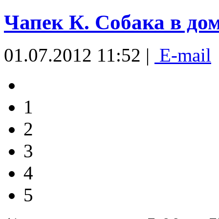
Чапек К. Собака в до
01.07.2012 11:52 |
E-mail
1
2
3
4
5