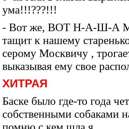
ума!!!???!!!
- Вот же, ВОТ Н-А-Ш-А 
тащит к нашему старенько
серому Москвичу , трогает
выказывая ему свое распо
ХИТРАЯ
Баске было где-то года че
собственными собаками на
помню с кем шла я.