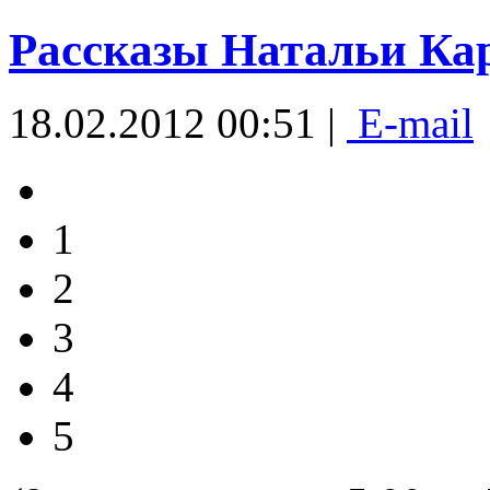
Рассказы Натальи Ка
18.02.2012 00:51 |
E-mail
1
2
3
4
5